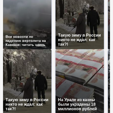
Такую зиму в России
Н
Все новости по
никто не ждал: как
б
падению вертолета на
так?!
м
Кавказе: читать здесь
Такую зиму в России
На Урале из казны
К
никто не ждал: как
были украдены 18
к
так?!
миллионов рублей
К