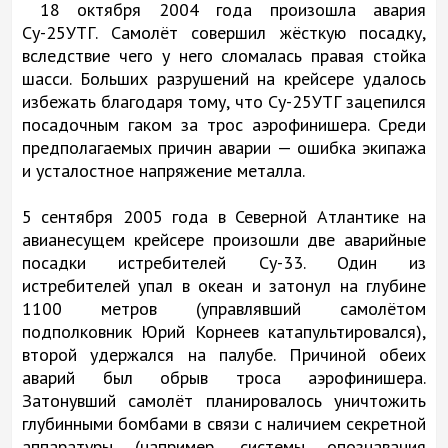
18 октября 2004 года произошла авария
Су-25УТГ. Самолёт совершил жёсткую посадку,
вследствие чего у него сломалась правая стойка
шасси. Больших разрушений на крейсере удалось
избежать благодаря тому, что Су-25УТГ зацепился
посадочным гаком за трос аэрофинишера. Среди
предполагаемых причин аварии — ошибка экипажа
и усталостное напряжение металла.
5 сентября 2005 года в Северной Атлантике на
авианесущем крейсере произошли две аварийные
посадки истребителей Су-33. Один из
истребителей упал в океан и затонул на глубине
1100 метров (управлявший самолётом
подполковник Юрий Корнеев катапультировался),
второй удержался на палубе. Причиной обеих
аварий был обрыв троса аэрофинишера.
Затонувший самолёт планировалось уничтожить
глубинными бомбами в связи с наличием секретной
аппаратуры (например, системы опознавания