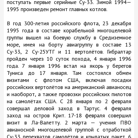
поступать первые серийные Су-33. Зимой 1994—
1995 произведен ремонт главных котлов.
В год 300-летия российского флота, 23 декабря
1995 года в составе корабельной многоцелевой
группы вышел на боевую службу в Средиземное
море, имея на борту авиагруппу в составе 13
Су-33, 2 Су-25УТГ и 11 вертолётов. Гибралтар
пройден через 10 суток похода, 4 января 1996
года. 7 января 1996 встал на якорь у берегов
Туниса до 17 января. Там состоялся обмен
визитами с флотом США, включая посадки
российских вертолётов на американский авианосец
и наоборот, а также провозки российских пилотов
на самолётах США. С 28 января по 2 февраля
совершал деловой заход в Тартус. 4 февраля
заход на остров Крит. 17-18 февраля совершил
визит в Ла-Валетту. 2 марта — учения ПВО
авианосной многоцелевой группой с отработкой
Су-33 перехватов самолётов и крылатых ракет. 6