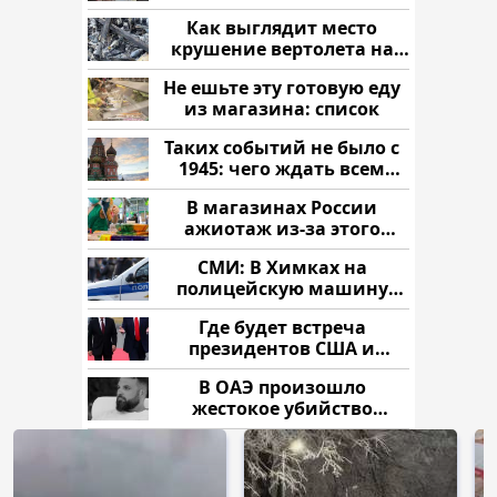
рублей
Как выглядит место
крушение вертолета на
Кавказе: смотреть
Не ешьте эту готовую еду
из магазина: список
Таких событий не было с
1945: чего ждать всем
нам?
В магазинах России
ажиотаж из-за этого
продукта: что купить?
СМИ: В Химках на
полицейскую машину
напали и подожгли.
Где будет встреча
президентов США и
России: Европа?
В ОАЭ произошло
жестокое убийство
криптомиллионера