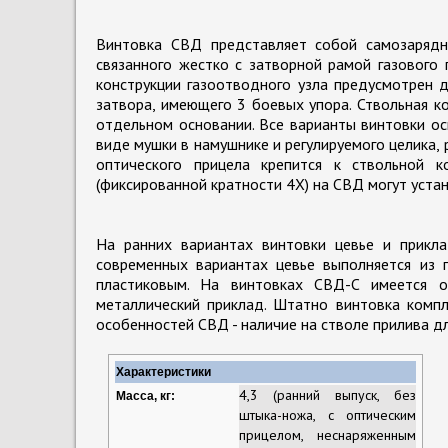
Винтовка СВД представляет собой самозарядн
связанного жестко с затворной рамой газового
конструкции газоотводного узла предусмотрен д
затвора, имеющего 3 боевых упора. Ствольная к
отдельном основании. Все варианты винтовки о
виде мушки в намушнике и регулируемого целика,
оптического прицела крепится к ствольной 
(фиксированной кратности 4Х) на СВД могут уст
На ранних вариантах винтовки цевье и прикл
современных вариантах цевье выполняется из 
пластиковым. На винтовках СВД-С имеется о
металлический приклад. Штатно винтовка компл
особенностей СВД - наличие на стволе прилива д
Характеристики
4,3 (ранний выпуск, без
Масса, кг:
штыка-ножа, с оптическим
прицелом, неснаряженным