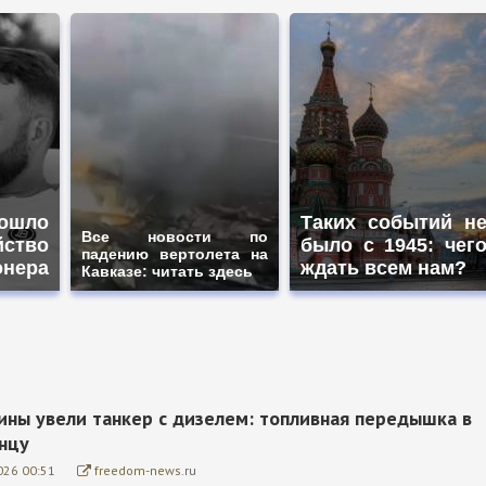
ошло
Таких событий н
Все новости по
йство
было с 1945: чег
падению вертолета на
онера
ждать всем нам?
Кавказе: читать здесь
ины увели танкер с дизелем: топливная передышка в
онцу
026 00:51
freedom-news.ru