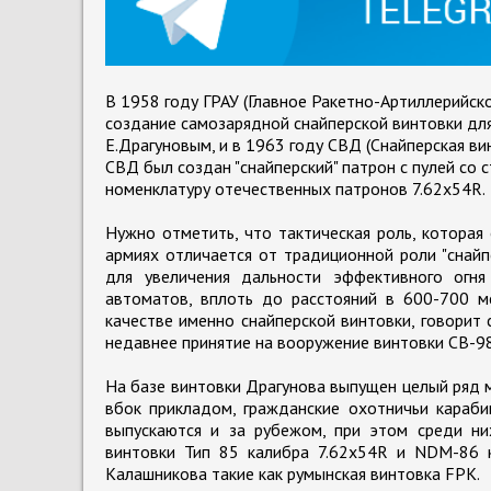
В 1958 году ГРАУ (Главное Ракетно-Артиллерийск
создание самозарядной снайперской винтовки для
Е.Драгуновым, и в 1963 году СВД (Снайперская ви
СВД был создан "снайперский" патрон с пулей со
номенклатуру отечественных патронов 7.62х54R.
Нужно отметить, что тактическая роль, которая
армиях отличается от традиционной роли "снай
для увеличения дальности эффективного огн
автоматов, вплоть до расстояний в 600-700 м
качестве именно снайперской винтовки, говорит 
недавнее принятие на вооружение винтовки СВ-98
На базе винтовки Драгунова выпущен целый ряд 
вбок прикладом, гражданские охотничьи карабин
выпускаются и за рубежом, при этом среди ни
винтовки Тип 85 калибра 7.62х54R и NDM-86 к
Калашникова такие как румынская винтовка FPK.