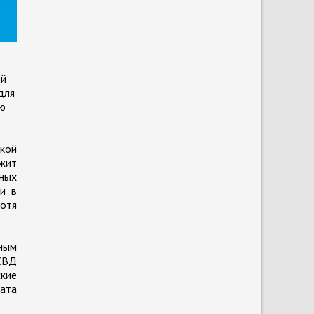
ый
для
сю
ской
ужит
ных
и в
хотя
дным
 СВД
кие
ата