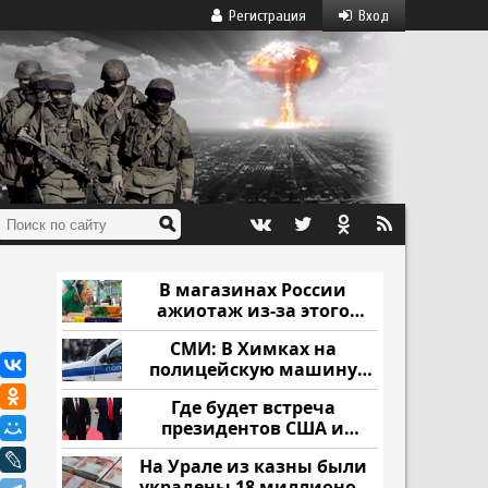
Регистрация
Вход
В магазинах России
ажиотаж из-за этого
продукта: что купить?
СМИ: В Химках на
полицейскую машину
напали и подожгли.
Где будет встреча
президентов США и
России: Европа?
На Урале из казны были
украдены 18 миллионов