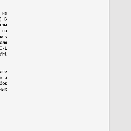
 не
). В
отом
н на
и в
 для
О-1
УМ.
лее
к и
бок
ных