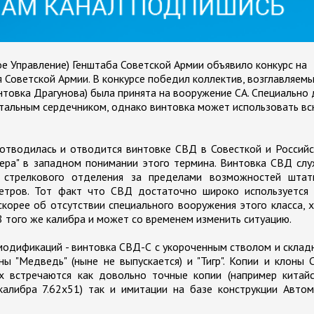
ое Управление) Генштаба Советской Армии объявило конкурс на
 Советской Армии. В конкурсе победил коллектив, возглавляем
нтовка Драгунова) была принята на вооружение СА. Специально 
 стальным сердечником, однако винтовка может использовать в
 отводилась и отводится винтовке СВД в Совесткой и Россий
пера" в западном понимании этого термина. Винтовка СВД сл
я стрелкового отделения за пределами возможностей штат
етров. Тот факт что СВД достаточно широко используется 
скорее об отсутствии специального вооружения этого класса, 
 того же калибра и может со временем изменить ситуацию.
модификаций - винтовка СВД-С с укороченным стволом и скла
ы "Медведь" (ныне не выпускается) и "Тигр". Копии и клоны
х встречаются как довольно точные копии (например китайс
алибра 7.62х51) так и имитации на базе конструкции Автом