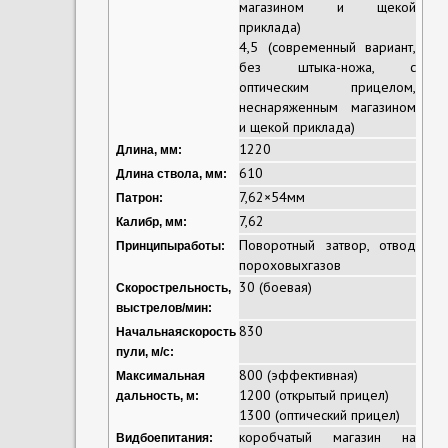
магазином и щекой
приклада)
4,5 (современный вариант,
без штыка-ножа, с
оптическим прицелом,
неснаряженным магазином
и щекой приклада)
1220
Длина, мм:
610
Длина
ствола
, мм:
7,62×54
мм
Патрон
:
7,62
Калибр
, мм:
Поворотный затвор
,
отвод
Принципы
работы
:
пороховых
газов
30 (боевая)
Скорострельность
,
выстрелов/мин:
830
Начальная
скорость
пули
,
м/с
:
800 (эффективная)
Максимальная
1200 (открытый прицел)
дальность, м:
1300 (оптический прицел)
коробчатый
магазин
на
Вид
боепитания
: