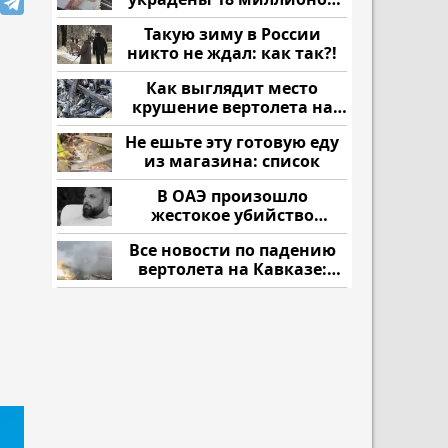
рублей
Такую зиму в России
никто не ждал: как так?!
Как выглядит место
крушение вертолета на
Кавказе: смотреть
Не ешьте эту готовую еду
из магазина: список
В ОАЭ произошло
жестокое убийство
криптомиллионера
Все новости по падению
вертолета на Кавказе:
читать здесь