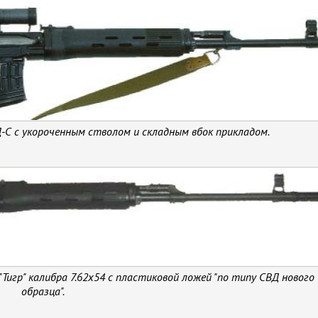
-С с укороченным стволом и складным вбок прикладом.
Тигр" калибра 7.62х54 с пластиковой ложей "по типу СВД нового
образца".