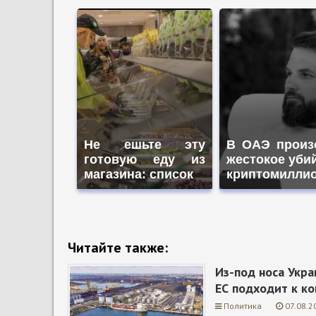
Не ешьте эту
В ОАЭ произ
готовую еду из
жестокое уби
магазина: список
криптомилли
Читайте также:
Из-под носа Укра
ЕС подходит к к
Политика
07.08.2