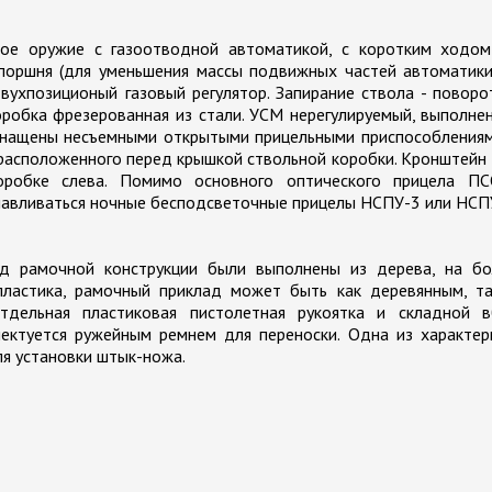
ое оружие с газоотводной автоматикой, с коротким ходом
 поршня (для уменьшения массы подвижных частей автоматики
вухпозиционый газовый регулятор. Запирание ствола - повор
оробка фрезерованная из стали. УСМ нерегулируемый, выполне
снащены несъемными открытыми прицельными приспособлениям
 расположенного перед крышкой ствольной коробки. Кронштейн
коробке слева. Помимо основного оптического прицела ПС
анавливаться ночные бесподсветочные прицелы НСПУ-3 или НСП
ад рамочной конструкции были выполнены из дерева, на бо
пластика, рамочный приклад может быть как деревянным, та
тдельная пластиковая пистолетная рукоятка и складной в
ектуется ружейным ремнем для переноски. Одна из характер
ля установки штык-ножа.