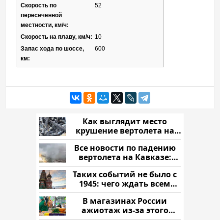
Скорость по
52
пересечённой
местности, км/ч:
Скорость на плаву, км/ч:
10
Запас хода по шоссе,
600
км:
Как выглядит место
крушение вертолета на
Кавказе: смотреть
Все новости по падению
вертолета на Кавказе:
читать здесь
Таких событий не было с
1945: чего ждать всем
нам?
В магазинах России
ажиотаж из-за этого
продукта: что купить?