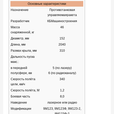
Основные характеристики
Назначение
Противотанковая
управляемая
ракета
Разработчик
КБ
Машиностроения
Масса
46
снаряженной, кг
Диаметр, мм
152
Длина, мм
2040
Размах крыла, мм
310
Дальность пуска
макс.:
в передней
5 (по
лазеру
)
полусфере, км
6 (по
радиоканалу
)
Скорость полёта
340
цели, км/ч
Скорость полёта,
М
1,2
Боевая часть
8,0
Наведение
лазерное
или
радио
Модификации
9М123, 9М123Ф, 9М123-2,
9М123Ф-2