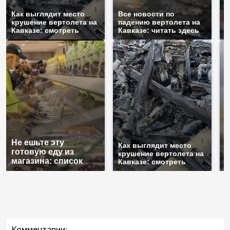
Т
Как выглядит место
Все новости по
б
крушение вертолета на
падению вертолета на
ж
Кавказе: смотреть
Кавказе: читать здесь
Не ешьте эту
Как выглядит место
В
готовую еду из
крушение вертолета на
п
магазина: список
Кавказе: смотреть
К
Комментарии: