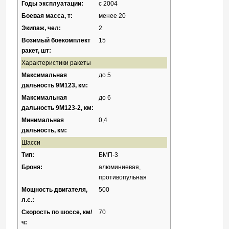
Годы эксплуатации:
с
2004
Боевая масса, т:
менее 20
Экипаж, чел:
2
Возимый боекомплект
15
ракет, шт:
Характеристики ракеты
Максимальная
до 5
дальность 9М123, км:
Максимальная
до 6
дальность 9М123-2, км:
Минимальная
0,4
дальность, км:
Шасси
Тип:
БМП-3
Броня:
алюминиевая,
противопульная
Мощность
двигателя
,
500
л.с.:
Скорость по шоссе, км/
70
ч: