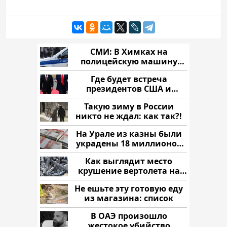
СМИ: В Химках на
полицейскую машину
напали и подожгли.
Где будет встреча
президентов США и
России: Европа?
Такую зиму в России
никто не ждал: как так?!
На Урале из казны были
украдены 18 миллионов
рублей
Как выглядит место
крушение вертолета на
Кавказе: смотреть
Не ешьте эту готовую еду
из магазина: список
В ОАЭ произошло
жестокое убийство