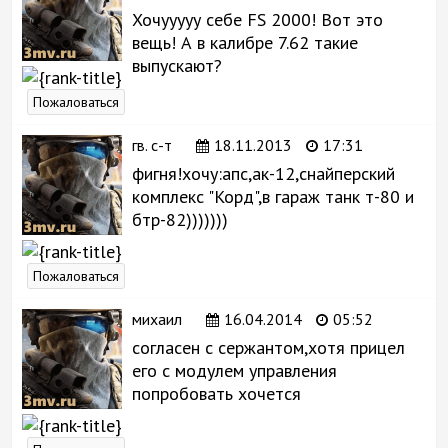
Хочууууу себе FS 2000! Вот это
вещь! А в калибре 7.62 такие
выпускают?
Пожаловаться
гв. с-т
18.11.2013
17:31
фигня!хочу:апс,ак-12,снайперский
комплекс "Корд",в гараж танк т-80 и
бтр-82)))))))
Пожаловаться
михаил
16.04.2014
05:52
согласен с сержантом,хотя прицел
его с модулем управления
попробовать хочется