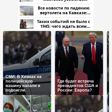
криптомиллионера
Все новости по падению
вертолета на Кавказе:
читать здесь
Таких событий не было с
1945: чего ждать всем
нам?
СМИ: В Химках на
полицейскую
Где будет встреча
Т
машину напали и
президентов США и
н
подожгли.
России: Европа?
т