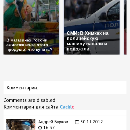
СМИ: В Химках на
полицейскую
Г
В магазинах России
машину напали и
п
ажиотаж из-за этого
подожгли.
Р
продукта: что купить?
Комментарии:
Comments are disabled
Комментарии для сайта
Cackl
e
Андрей Бурков
30.11.2012
16:37