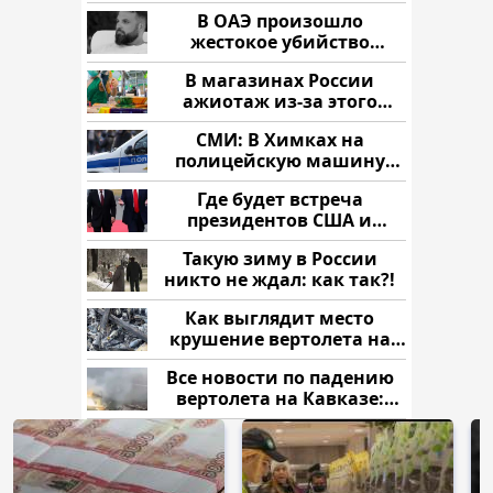
В ОАЭ произошло
жестокое убийство
криптомиллионера
В магазинах России
ажиотаж из-за этого
продукта: что купить?
СМИ: В Химках на
полицейскую машину
напали и подожгли.
Где будет встреча
президентов США и
России: Европа?
Такую зиму в России
никто не ждал: как так?!
Как выглядит место
крушение вертолета на
Кавказе: смотреть
Все новости по падению
вертолета на Кавказе:
читать здесь