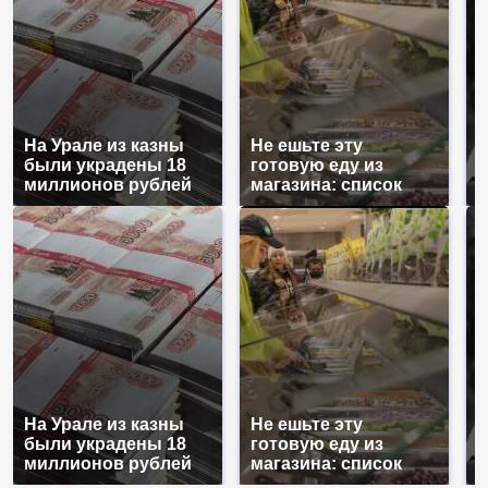
На Урале из казны
Не ешьте эту
В
были украдены 18
готовую еду из
ж
миллионов рублей
магазина: список
к
На Урале из казны
Не ешьте эту
В
были украдены 18
готовую еду из
ж
миллионов рублей
магазина: список
к