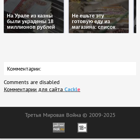
На Урале из казны
Не ешьте эту
В
были украдены 18
готовую еду из
ж
миллионов рублей
магазина: список
к
Комментарии:
Comments are disabled
Комментарии для сайта
Cackl
e
Третья Мировая Война © 2009-2025