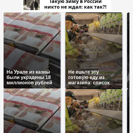
Такую зиму в России
никто не ждал: как так?!
На Урале из казны
Не ешьте эту
В
были украдены 18
готовую еду из
ж
миллионов рублей
магазина: список
к