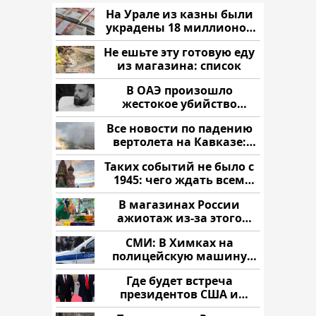
На Урале из казны были
украдены 18 миллионов
рублей
Не ешьте эту готовую еду
из магазина: список
В ОАЭ произошло
жестокое убийство
криптомиллионера
Все новости по падению
вертолета на Кавказе:
читать здесь
Таких событий не было с
1945: чего ждать всем
нам?
В магазинах России
ажиотаж из-за этого
продукта: что купить?
СМИ: В Химках на
полицейскую машину
напали и подожгли.
Где будет встреча
президентов США и
России: Европа?