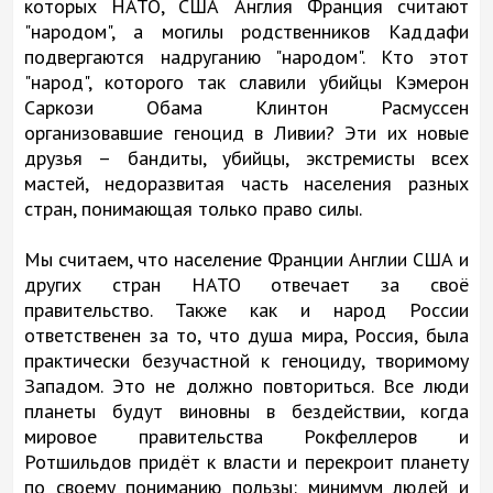
которых НАТО, США Англия Франция считают
"народом", а могилы родственников Каддафи
подвергаются надруганию "народом". Кто этот
"народ", которого так славили убийцы Кэмерон
Саркози Обама Клинтон Расмуссен
организовавшие геноцид в Ливии? Эти их новые
друзья – бандиты, убийцы, экстремисты всех
мастей, недоразвитая часть населения разных
стран, понимающая только право силы.
Мы считаем, что население Франции Англии США и
других стран НАТО отвечает за своё
правительство. Также как и народ России
ответственен за то, что душа мира, Россия, была
практически безучастной к геноциду, творимому
Западом. Это не должно повториться. Все люди
планеты будут виновны в бездействии, когда
мировое правительства Рокфеллеров и
Ротшильдов придёт к власти и перекроит планету
по своему пониманию пользы: минимум людей и