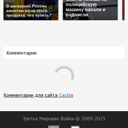
полицейскую
Г
В магазинах России
машину напали и
п
ажиотаж из-за этого
подожгли.
Р
продукта: что купить?
Комментарии:
Комментарии для сайта
Cackl
e
Третья Мировая Война © 2009-2025