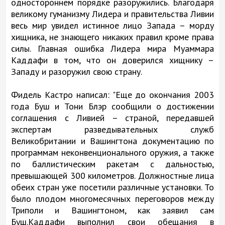
одностороннем порядке разоружились. Благодаря
великому гуманизму Лидера и правительства Ливии
весь мир увидел истинное лицо Запада – морду
хищника, не знающего никаких правил кроме права
силы. Главная ошибка Лидера мира Муаммара
Каддафи в том, что он доверился хищнику –
Западу и разоружил свою страну.
Фидель Кастро написал: "Еще до окончания 2003
года Буш и Тони Блэр сообщили о достижении
соглашения с Ливией – страной, передавшей
экспертам разведывательных служб
Великобритании и Вашингтона документацию по
программам неконвенционального оружия, а также
по баллистическим ракетам с дальностью,
превышающей 300 километров. Должностные лица
обеих стран уже посетили различные установки. То
было плодом многомесячных переговоров между
Триполи и Вашингтоном, как заявил сам
Буш.Каддафи выполнил свои обещания в