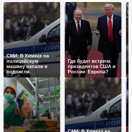
нам?
СМИ: В Химках на
полицейскую
Где будет встреча
Т
машину напали и
президентов США и
н
подожгли.
России: Европа?
т
СМИ: В Химках на