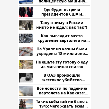
полицейскую машину
напали и подожгли.
Где будет встреча
президентов США и
России: Европа?
Такую зиму в России
никто не ждал: как так?!
Как выглядит место
крушение вертолета на
Кавказе: смотреть
На Урале из казны были
украдены 18 миллионов
рублей
Не ешьте эту готовую еду
из магазина: список
В ОАЭ произошло
жестокое убийство
криптомиллионера
Все новости по падению
вертолета на Кавказе:
читать здесь
Таких событий не было с
1945: чего ждать всем