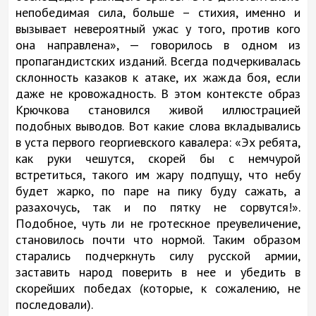
непобедимая сила, больше – стихия, именно и
вызывает невероятный ужас у того, против кого
она направлена», — говорилось в одном из
пропагандистских изданий. Всегда подчеркивалась
склонность казаков к атаке, их жажда боя, если
даже не кровожадность. В этом контексте образ
Крючкова становился живой иллюстрацией
подобных выводов. Вот какие слова вкладывались
в уста первого георгиевского кавалера: «Эх ребята,
как руки чешутся, скорей бы с немчурой
встретиться, такого им жару подпущу, что небу
будет жарко, по паре на пику буду сажать, а
разахочусь, так и по пятку не сорвутся!».
Подобное, чуть ли не гротескное преувеличение,
становилось почти что нормой. Таким образом
старались подчеркнуть силу русской армии,
заставить народ поверить в нее и убедить в
скорейших победах (которые, к сожалению, не
последовали).