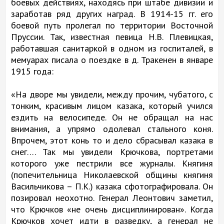
боевых действиях, находясь при штабе дивизии и
заработав ряд других наград. В 1914-15 гг. его
боевой путь пролегал по территории Восточной
Пруссии. Так, известная певица Н.В. Плевицкая,
работавшая санитаркой в одном из госпиталей, в
мемуарах писала о поездке в д. Тракенен в январе
1915 года:
«На дворе мы увидели, между прочим, чубатого, с
тонким, красивым лицом казака, который учился
ездить на велосипеде. Он не обращал на нас
внимания, а упрямо одолевал стального коня.
Впрочем, этот конь то и дело сбрасывал казака в
снег…. Так мы увидели Крючкова, портретами
которого уже пестрили все журналы. Княгиня
(попечительница Николаевской общины княгиня
Васильчикова – П.К.) казака сфотографировала. Он
позировал неохотно. Генерал Леонтович заметил,
что Крючков «не очень дисциплинирован». Когда
Крючков хочет идти в разведку, а генерал не