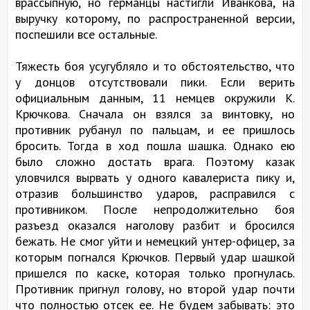
врассыпную, но германцы настигли Иванкова, на
выручку которому, по распространенной версии,
поспешили все остальные.
Тяжесть боя усугубляло и то обстоятельство, что
у донцов отсутствовали пики. Если верить
официальным данным, 11 немцев окружили К.
Крючкова. Сначала он взялся за винтовку, но
противник рубанул по пальцам, и ее пришлось
бросить. Тогда в ход пошла шашка. Однако ею
было сложно достать врага. Поэтому казак
уловчился вырвать у одного кавалериста пику и,
отразив большинство ударов, расправился с
противником. После непродолжительно боя
разъезд оказался наголову разбит и бросился
бежать. Не смог уйти и немецкий унтер-офицер, за
которым погнался Крючков. Первый удар шашкой
пришелся по каске, которая только прогнулась.
Противник пригнул голову, но второй удар почти
что полностью отсек ее. Не будем забывать: это