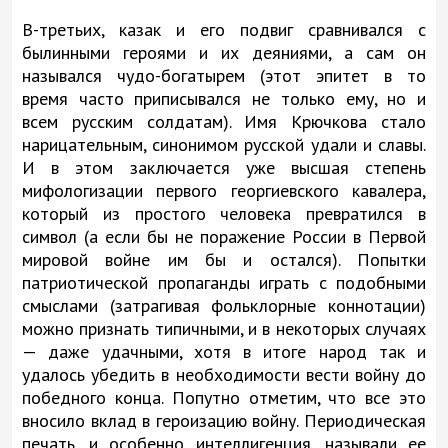
В-третьих, казак и его подвиг сравнивался с
былинными героями и их деяниями, а сам он
назывался чудо-богатырем (этот эпитет в то
время часто приписывался не только ему, но и
всем русским солдатам). Имя Крючкова стало
нарицательным, синонимом русской удали и славы.
И в этом заключается уже высшая степень
мифологизации первого георгиевского кавалера,
который из простого человека превратился в
символ (а если бы не поражение России в Первой
мировой войне им бы и остался). Попытки
патриотической пропаганды играть с подобными
смыслами (затрагивая фольклорные коннотации)
можно признать типичными, и в некоторых случаях
— даже удачными, хотя в итоге народ так и
удалось убедить в необходимости вести войну до
победного конца. Попутно отметим, что все это
вносило вклад в героизацию войну. Периодическая
печать, и особенно интеллигенция, называли ее