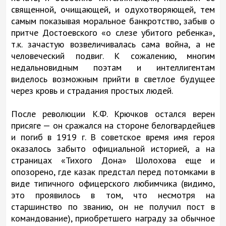
священной, очищающей, и одухотворяющей, тем
самым показывая моральное банкротство, забыв о
притче Достоевского «о слезе убитого ребенка»,
т.к. зачастую возвеличивалась сама война, а не
человеческий подвиг. К сожалению, многим
недальновидным поэтам и интеллигентам
виделось возможным прийти в светлое будущее
через кровь и страдания простых людей.
После революции К.Ф. Крючков остался верен
присяге — он сражался на стороне белогвардейцев
и погиб в 1919 г. В советское время имя героя
оказалось забыто официальной историей, а на
страницах «Тихого Дона» Шолохова еще и
опозорено, где казак предстал перед потомками в
виде типичного офицерского любимчика (видимо,
это проявилось в том, что несмотря на
старшинство по званию, он не получил пост в
командование), приобретшего награду за обычное