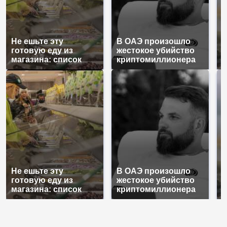
Не ешьте эту
В ОАЭ произошло
В
готовую еду из
жестокое убийство
п
магазина: список
криптомиллионера
К
Не ешьте эту
В ОАЭ произошло
В
готовую еду из
жестокое убийство
п
магазина: список
криптомиллионера
К