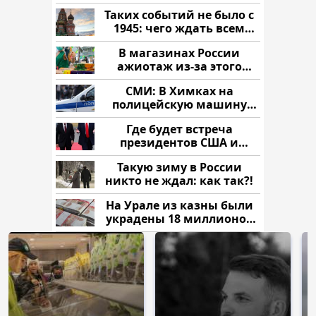
читать здесь
Таких событий не было с
1945: чего ждать всем
нам?
В магазинах России
ажиотаж из-за этого
продукта: что купить?
СМИ: В Химках на
полицейскую машину
напали и подожгли.
Где будет встреча
президентов США и
России: Европа?
Такую зиму в России
никто не ждал: как так?!
На Урале из казны были
украдены 18 миллионов
рублей