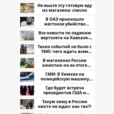
Не ешьте эту готовую еду
из магазина: список
В ОАЭ произошло
жестокое убийство
криптомиллионера
Все новости по падению
вертолета на Кавказе:
читать здесь
Таких событий не было с
1945: чего ждать всем
нам?
В магазинах России
ажиотаж из-за этого
продукта: что купить?
СМИ: В Химках на
полицейскую машину
напали и подожгли.
Где будет встреча
президентов США и
России: Европа?
Такую зиму в России
никто не ждал: как так?!