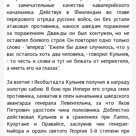
и замечательные качества кавалерийского
начальника. Действуя в Финляндии во главе
передового отряда русских войск, он без устали
атаковал противника, нанося шведам поражение
за поражением. Дважды он был контужен, но не
оставлял боевого строя. Он повторял одно только
слово - "вперед". "Ежели бы даже случилось, что у
вас осталось хоть два человека, - говорил Кульнев,
- то честь и слава и тут не бежать от неприятеля,
а иметь его на глазах".
За взятие г.Якобштадта Кульнев получил в награду
золотую саблю. В бою при Иппери его отряд смял
противника, захватив в плен начальника шведского
авангарда генерала Левенгельма, за что Яков
Петрович удостоен чина полковника. Доблестно
действовал Кульнев и в сражениях при Лаппо,
Куортане и Оравайсе, заслужив чин генерал-
майора и орден святого Георгия 3-й степени при