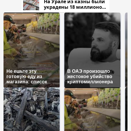
На Урале из казны были
украдены 18 миллионов
рублей
Не ешьте эту
В ОАЭ произошло
В
готовую еду из
жестокое убийство
п
магазина: список
криптомиллионера
К