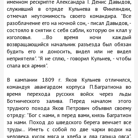
именном рескрипте Александра I. Денис Давыдов,
служивший в отряде Кульнева в Финляндии,
отмечал неутомимость своего командира. "Все
разоблачение его на ночной сон, - писал Давыдов, -
состояло в снятии с себя сабли, которую он клал у
изголовья. ...Во время ночи каждый
возвращающийся начальник разъезда был обязан
будить его и доносить, видел или не видел
неприятеля". "Я не сплю, - говорил Кульнев, - чтобы
спала вся армия".
В кампании 1809 г. Яков Кульнев отличился,
командуя авангардом корпуса П.Багратиона во
время перехода русских войск через льды
Ботнического залива. Перед началом этого
трудного похода Яков Петрович объявил своему
отряду: "Бог с нами, я перед вами, князь Багратион
за нами. Поход до шведского берега венчает все
труды... Иметь с собой по две чарки водки на
человека, кусок мяса и хлеба и два гарнца овса".