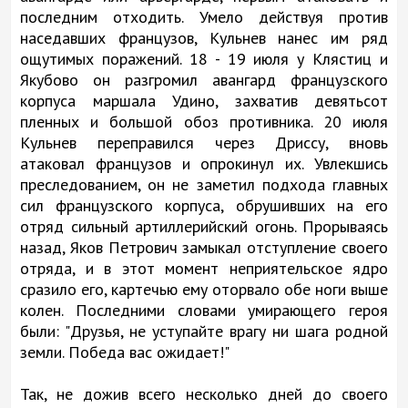
последним отходить. Умело действуя против
наседавших французов, Кульнев нанес им ряд
ощутимых поражений. 18 - 19 июля у Клястиц и
Якубово он разгромил авангард французского
корпуса маршала Удино, захватив девятьсот
пленных и большой обоз противника. 20 июля
Кульнев переправился через Дриссу, вновь
атаковал французов и опрокинул их. Увлекшись
преследованием, он не заметил подхода главных
сил французского корпуса, обрушивших на его
отряд сильный артиллерийский огонь. Прорываясь
назад, Яков Петрович замыкал отступление своего
отряда, и в этот момент неприятельское ядро
сразило его, картечью ему оторвало обе ноги выше
колен. Последними словами умирающего героя
были: "Друзья, не уступайте врагу ни шага родной
земли. Победа вас ожидает!"
Так, не дожив всего несколько дней до своего