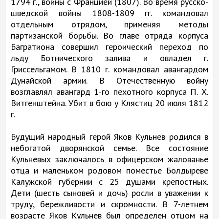
1794 г., войны с Францией (1807). Во время русско-
шведской войны 1808-1809 гг. командовал
отдельным отрядом, применяя методы
партизанской борьбы. Во главе отряда корпуса
Багратиона совершил героический переход по
льду Ботнического залива и овладел г.
Гриссельгамом. В 1810 г. командовал авангардом
Дунайской армии. В Отечественную войну
возглавлял авангард 1-го пехотного корпуса П. X.
Витгенштейна. Убит в бою у Клястиц 20 июля 1812
г.
Будущий народный герой Яков Кульнев родился в
небогатой дворянской семье. Все состояние
Кульневых заключалось в офицерском жалованье
отца и маленьком родовом поместье Болдыреве
Калужской губернии с 25 душами крепостных.
Дети (шесть сыновей и дочь) росли в уважении к
труду, бережливости и скромности. В 7-летнем
возрасте Яков Кульнев был определен отцом на