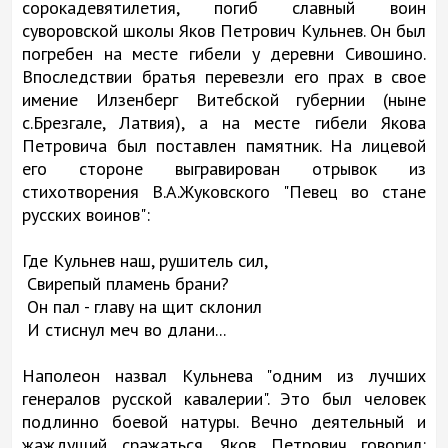
сорокадевятилетия, погиб славный воин
суворовской школы Яков Петрович Кульнев. Он был
погребен на месте гибели у деревни Сивошино.
Впоследствии братья перевезли его прах в свое
имение Илзенберг Витебской губернии (ныне
с.Брезгале, Латвия), а на месте гибели Якова
Петровича был поставлен памятник. На лицевой
его стороне выгравирован отрывок из
стихотворения В.А.Жуковского "Певец во стане
русских воинов":
Где Кульнев наш, рушитель сил,
Свирепый пламень брани?
Он пал - главу на щит склонил
И стиснул меч во длани...
Наполеон назвал Кульнева "одним из лучших
генералов русской кавалерии". Это был человек
подлинно боевой натуры. Вечно деятельный и
жаждущий сражаться, Яков Петрович говорил: