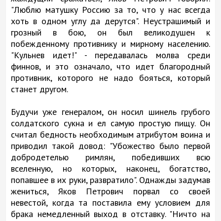
"Люблю матушку Россию за то, что у нас всегда
хоть в одном углу да дерутся". Неустрашимый и
грозный в бою, он был великодушен к
побежденному противнику и мирному населению.
"Кульнев идет!" - передавалась молва среди
финнов, и это означало, что идет благородный
противник, которого не надо бояться, который
станет другом.
Будучи уже генералом, он носил шинель грубого
солдатского сукна и ел самую простую пищу. Он
считал бедность необходимым атрибутом воина и
приводил такой довод: "Убожество было первой
добродетелью римлян, победивших всю
вселенную, но которых, наконец, богатство,
попавшее в их руки, развратило". Однажды задумав
жениться, Яков Петрович порвал со своей
невестой, когда та поставила ему условием для
брака немедленный выход в отставку. "Ничто на