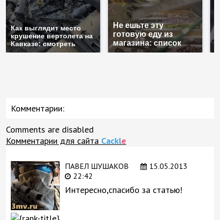
Не ешьте эту
В
Как выглядит место
готовую еду из
ж
крушение вертолета на
магазина: список
к
Кавказе: смотреть
Комментарии:
Comments are disabled
Комментарии для сайта
Cackl
e
ПАВЕЛ ШУШАКОВ
15.05.2013
22:42
Интересно,спасибо за статью!