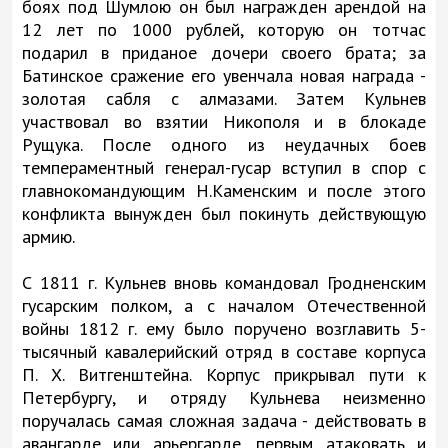
боях под Шумлою он был награжден арендой на
12 лет по 1000 рублей, которую он тотчас
подарил в приданое дочери своего брата; за
Батинское сражение его увенчала новая награда -
золотая сабля с алмазами. Затем Кульнев
участвовал во взятии Никополя и в блокаде
Рущука. После одного из неудачных боев
темпераментный генерал-гусар вступил в спор с
главнокомандующим Н.Каменским и после этого
конфликта вынужден был покинуть действующую
армию.
С 1811 г. Кульнев вновь командовал Гродненским
гусарским полком, а с началом Отечественной
войны 1812 г. ему было поручено возглавить 5-
тысячный кавалерийский отряд в составе корпуса
П. X. Витгенштейна. Корпус прикрывал пути к
Петербургу, и отряду Кульнева неизменно
поручалась самая сложная задача - действовать в
авангарде или арьергарде, первым атаковать и