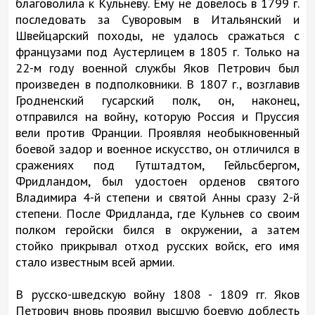
благоволила к Кульневу. Ему не довелось в 1799 г.
последовать за Суворовым в Итальянский и
Швейцарский походы, не удалось сражаться с
французами под Аустерлицем в 1805 г. Только на
22-м году военной службы Яков Петрович был
произведен в подполковники. В 1807 г., возглавив
Гродненский гусарский полк, он, наконец,
отправился на войну, которую Россия и Пруссия
вели против Франции. Проявляя необыкновенный
боевой задор и военное искусство, он отличился в
сражениях под Гутштадтом, Гейльсбергом,
Фридландом, был удостоен орденов святого
Владимира 4-й степени и святой Анны сразу 2-й
степени. После Фридланда, где Кульнев со своим
полком геройски бился в окружении, а затем
стойко прикрывал отход русских войск, его имя
стало известным всей армии.
В русско-шведскую войну 1808 - 1809 гг. Яков
Петрович вновь проявил высшую боевую доблесть