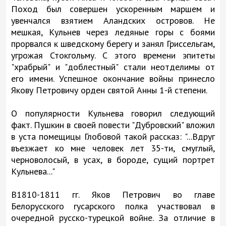
Поход был совершен ускоренным маршем и
увенчался взятием Аландских островов. Не
мешкая, Кульнев через ледяные горы с боями
прорвался к шведскому берегу и занял Гриссельгам,
угрожая Стокгольму. С этого времени эпитеты
"храбрый" и "доблестный" стали неотделимы от
его имени. Успешное окончание войны принесло
Якову Петровичу орден святой Анны 1-й степени.
О популярности Кульнева говорил следующий
факт. Пушкин в своей повести "Дубровский" вложил
в уста помещицы Глобовой такой рассказ: "...Вдруг
въезжает ко мне человек лет 35-ти, смуглый,
черноволосый, в усах, в бороде, сущий портрет
Кульнева..."
В1810-1811 гг. Яков Петрович во главе
Белорусского гусарского полка участвовал в
очередной русско-турецкой войне. За отличие в