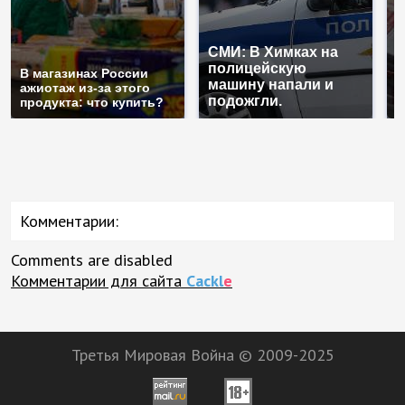
СМИ: В Химках на
полицейскую
Н
В магазинах России
машину напали и
б
ажиотаж из-за этого
подожгли.
м
продукта: что купить?
Комментарии:
Comments are disabled
Комментарии для сайта
Cackl
e
Третья Мировая Война © 2009-2025