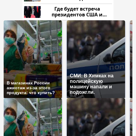
нам?
Где будет встреча
президентов США и
России: Европа?
СМИ: В Химках на
полицейскую
Н
В магазинах России
машину напали и
б
ажиотаж из-за этого
подожгли.
м
продукта: что купить?