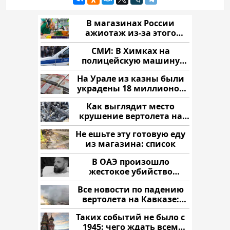
В магазинах России
ажиотаж из-за этого
продукта: что купить?
СМИ: В Химках на
полицейскую машину
напали и подожгли.
На Урале из казны были
украдены 18 миллионов
рублей
Как выглядит место
крушение вертолета на
Кавказе: смотреть
Не ешьте эту готовую еду
из магазина: список
В ОАЭ произошло
жестокое убийство
криптомиллионера
Все новости по падению
вертолета на Кавказе:
читать здесь
Таких событий не было с
1945: чего ждать всем