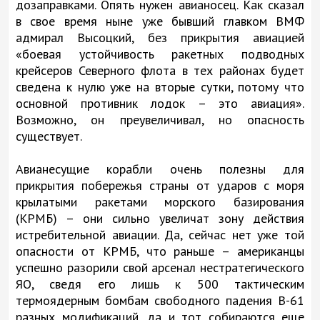
дозаправками. Опять нужен авианосец. Как сказал
в свое время ныне уже бывший главком ВМФ
адмирал Высоцкий, без прикрытия авиацией
«боевая устойчивость ракетных подводных
крейсеров Северного флота в тех районах будет
сведена к нулю уже на вторые сутки, потому что
основной противник лодок – это авиация».
Возможно, он преувеличивал, но опасность
существует.
Авианесущие корабли очень полезны для
прикрытия побережья страны от ударов с моря
крылатыми ракетами морского базирования
(КРМБ) – они сильно увеличат зону действия
истребительной авиации. Да, сейчас нет уже той
опасности от КРМБ, что раньше – американцы
успешно разорили свой арсенал нестратегического
ЯО, сведя его лишь к 500 тактическим
термоядерным бомбам свободного падения В-61
разных модификаций, да и тот собираются еще