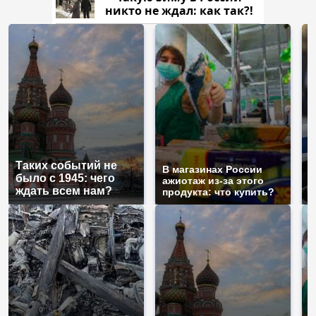
никто не ждал: как так?!
С
Таких событий не
п
В магазинах России
было с 1945: чего
м
ажиотаж из-за этого
ждать всем нам?
п
продукта: что купить?