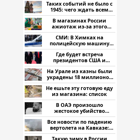
Таких событий не было с
1945: чего ждать всем
нам?
В магазинах России
ажиотаж из-за этого
продукта: что купить?
СМИ: В Химках на
полицейскую машину
напали и подожгли.
Где будет встреча
президентов США и
России: Европа?
На Урале из казны были
украдены 18 миллионов
рублей
Не ешьте эту готовую еду
из магазина: список
В ОАЭ произошло
жестокое убийство
криптомиллионера
Все новости по падению
вертолета на Кавказе:
читать здесь
Такую зиму в России