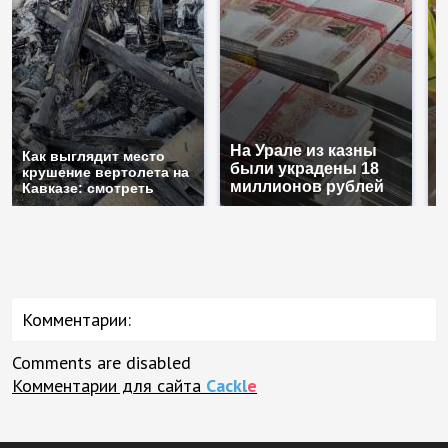
На Урале из казны
Н
Как выглядит место
были украдены 18
г
крушение вертолета на
миллионов рублей
м
Кавказе: смотреть
Комментарии:
Comments are disabled
Комментарии для сайта
Cackl
e