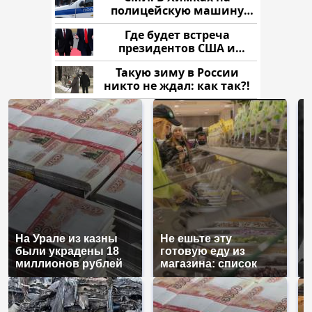
полицейскую машину
напали и подожгли.
Где будет встреча
президентов США и
России: Европа?
Такую зиму в России
никто не ждал: как так?!
На Урале из казны
Не ешьте эту
В
были украдены 18
готовую еду из
ж
миллионов рублей
магазина: список
к