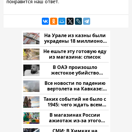
понравится наш ответ.
На Урале из казны были
украдены 18 миллионов
рублей
Не ешьте эту готовую еду
из магазина: список
В ОАЭ произошло
жестокое убийство
криптомиллионера
Все новости по падению
вертолета на Кавказе:
читать здесь
Таких событий не было с
1945: чего ждать всем
нам?
В магазинах России
ажиотаж из-за этого
продукта: что купить?
СМИ: В Химках на