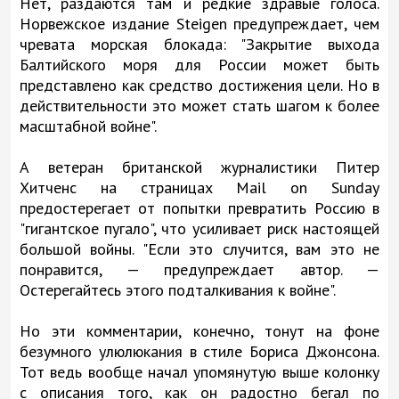
Нет, раздаются там и редкие здравые голоса.
Норвежское издание Steigen предупреждает, чем
чревата морская блокада: "Закрытие выхода
Балтийского моря для России может быть
представлено как средство достижения цели. Но в
действительности это может стать шагом к более
масштабной войне".
А ветеран британской журналистики Питер
Хитченс на страницах Mail on Sunday
предостерегает от попытки превратить Россию в
"гигантское пугало", что усиливает риск настоящей
большой войны. "Если это случится, вам это не
понравится, — предупреждает автор. —
Остерегайтесь этого подталкивания к войне".
Но эти комментарии, конечно, тонут на фоне
безумного улюлюкания в стиле Бориса Джонсона.
Тот ведь вообще начал упомянутую выше колонку
с описания того, как он радостно бегал по