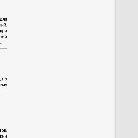
для
ий.
 при
ний
..
, но
чему
тов.
кин