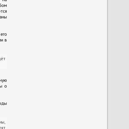
бом
тся
заны
 его
ли в
дёт
нную
ы о
оды
ны,
тят