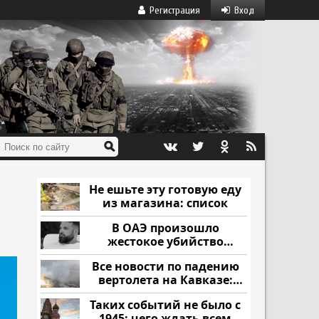
Регистрация
Вход
Не ешьте эту готовую еду
из магазина: список
В ОАЭ произошло
жестокое убийство
криптомиллионера
Все новости по падению
вертолета на Кавказе:
читать здесь
Таких событий не было с
1945: чего ждать всем