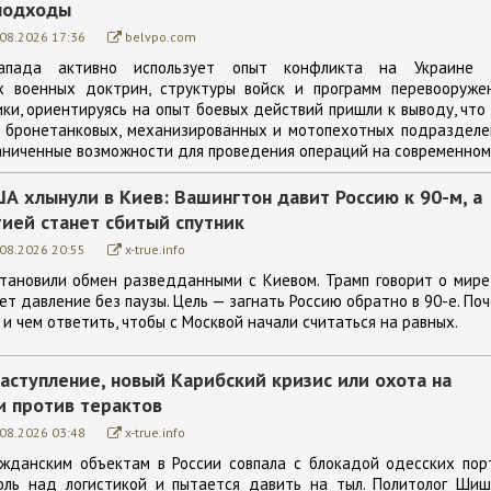
подходы
.08.2026 17:36
belvpo.com
апада активно использует опыт конфликта на Украине 
х военных доктрин, структуры войск и программ перевооружен
ки, ориентируясь на опыт боевых действий пришли к выводу, что
 бронетанковых, механизированных и мотопехотных подразделе
аниченные возможности для проведения операций на современном.
А хлынули в Киев: Вашингтон давит Россию к 90-м, а
ией станет сбитый спутник
.08.2026 20:55
x-true.info
тановили обмен разведданными с Киевом. Трамп говорит о мире
т давление без паузы. Цель — загнать Россию обратно в 90-е. По
и чем ответить, чтобы с Москвой начали считаться на равных.
аступление, новый Карибский кризис или охота на
и против терактов
.08.2026 03:48
x-true.info
ажданским объектам в России совпала с блокадой одесских пор
оль над логистикой и пытается давить на тыл. Политолог Шиш