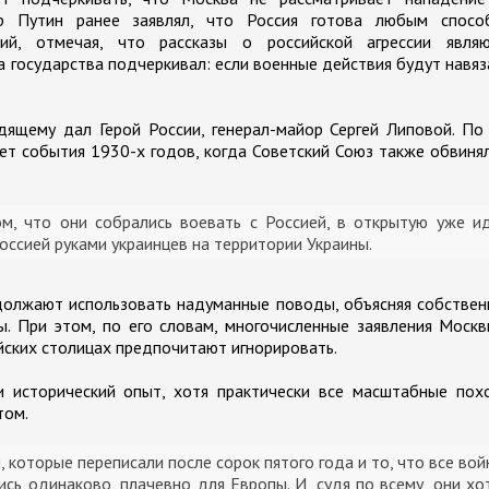
ир Путин ранее заявлял, что Россия готова любым спосо
ий, отмечая, что рассказы о российской агрессии являю
а государства подчеркивал: если военные действия будут навя
ящему дал Герой России, генерал-майор Сергей Липовой. По
ет события 1930-х годов, когда Советский Союз также обвиня
м, что они собрались воевать с Россией, в открытую уже и
оссией руками украинцев на территории Украины.
одолжают использовать надуманные поводы, объясняя собстве
 При этом, по его словам, многочисленные заявления Москв
йских столицах предпочитают игнорировать.
и исторический опыт, хотя практически все масштабные пох
том.
 которые переписали после сорок пятого года и то, что все вой
ись одинаково, плачевно для Европы. И, судя по всему, они хо