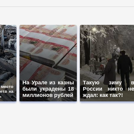
На Урале из казны
Такую зиму 
место
были украдены 18
России никто н
ета на
миллионов рублей
ждал: как так?!
ь