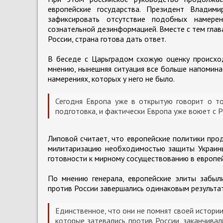
европейские государства. Президент Владим
зафиксировать отсутствие подобных намерен
сознательной дезинформацией. Вместе с тем глав
России, страна готова дать ответ.
В беседе с Царьградом схожую оценку происход
мнению, нынешняя ситуация все больше напомина
намерениях, которых у него не было.
Сегодня Европа уже в открытую говорит о то
подготовка, и фактически Европа уже воюет с Р
Липовой считает, что европейские политики пр
милитаризацию необходимостью защиты Украины.
готовности к мирному сосуществованию в европе
По мнению генерала, европейские элиты забыл
против России завершались одинаковым результа
Единственное, что они не помнят своей истории,
которые затевались против России, заканчивал