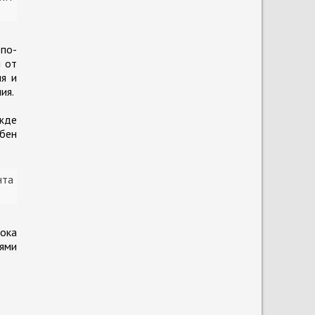
по-
я от
ия и
ия.
ежде
обен
нта
Пока
тями