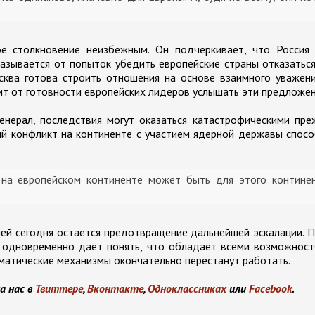
е столкновение неизбежным. Он подчеркивает, что Россия 
казывается от попыток убедить европейские страны отказатьс
сква готова строить отношения на основе взаимного уважен
ит от готовности европейских лидеров услышать эти предложен
енерал, последствия могут оказаться катастрофическими пр
ый конфликт на континенте с участием ядерной державы спос
на европейском континенте может быть для этого контине
чей сегодня остается предотвращение дальнейшей эскалации. 
ко одновременно дает понять, что обладает всеми возможнос
оматические механизмы окончательно перестанут работать.
а нас в
Твиттере
,
Вконтакте
,
Одноклассниках
или
Facebook
.