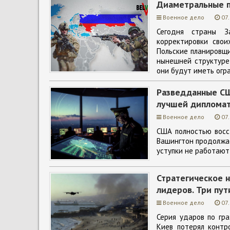
Диаметральные 
Военное дело
07
Сегодня страны З
корректировки свои
Польские планировщи
нынешней структуре
они будут иметь огр
Разведданные СШ
лучшей дипломат
Военное дело
07
США полностью восс
Вашингтон продолжае
уступки не работают 
Стратегическое н
лидеров. Три пут
Военное дело
07
Серия ударов по гр
Киев потерял контр