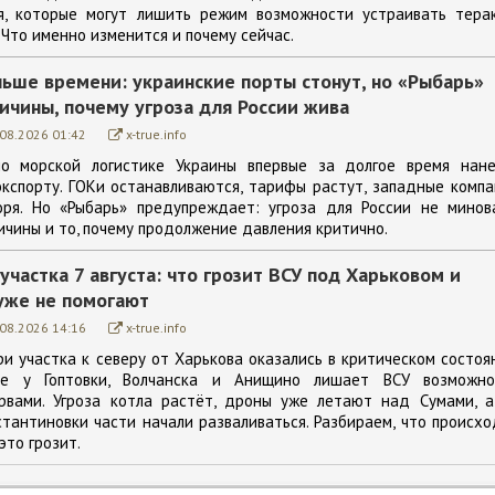
я, которые могут лишить режим возможности устраивать терак
 Что именно изменится и почему сейчас.
ньше времени: украинские порты стонут, но «Рыбарь»
ичины, почему угроза для России жива
.08.2026 01:42
x-true.info
по морской логистике Украины впервые за долгое время нане
кспорту. ГОКи останавливаются, тарифы растут, западные комп
оря. Но «Рыбарь» предупреждает: угроза для России не минова
ичины и то, почему продолжение давления критично.
участка 7 августа: что грозит ВСУ под Харьковом и
уже не помогают
.08.2026 14:16
x-true.info
ри участка к северу от Харькова оказались в критическом состоя
ие у Гоптовки, Волчанска и Анищино лишает ВСУ возможно
рвами. Угроза котла растёт, дроны уже летают над Сумами, а
тантиновки части начали разваливаться. Разбираем, что происх
это грозит.