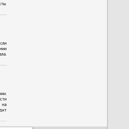
ты.
сли
ании
ла.
нии.
сти
 на
одит