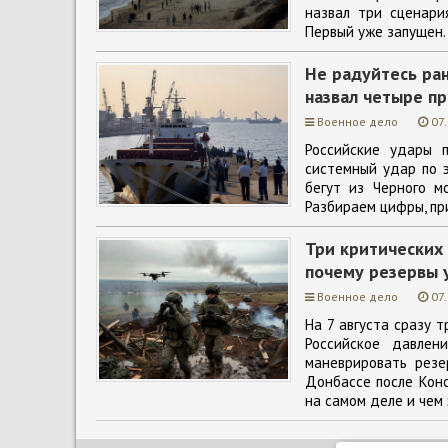
назвал три сценари
Первый уже запущен.
Не радуйтесь ра
назвал четыре пр
Военное дело
07
Российские удары 
системный удар по э
бегут из Черного м
Разбираем цифры, пр
Три критических 
почему резервы 
Военное дело
07
На 7 августа сразу т
Российское давлен
маневрировать резе
Донбассе после Конс
на самом деле и чем 