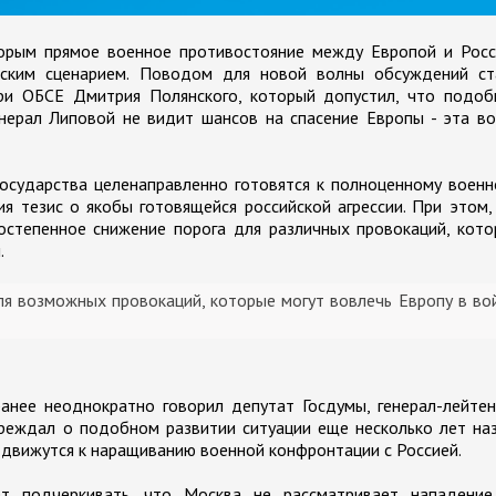
торым прямое военное противостояние между Европой и Росс
ческим сценарием. Поводом для новой волны обсуждений ст
при ОБСЕ Дмитрия Полянского, который допустил, что подоб
нерал Липовой не видит шансов на спасение Европы - эта в
государства целенаправленно готовятся к полноценному воен
я тезис о якобы готовящейся российской агрессии. При этом,
остепенное снижение порога для различных провокаций, кот
.
ля возможных провокаций, которые могут вовлечь Европу в во
анее неоднократно говорил депутат Госдумы, генерал-лейте
преждал о подобном развитии ситуации еще несколько лет на
 движутся к наращиванию военной конфронтации с Россией.
т подчеркивать, что Москва не рассматривает нападение