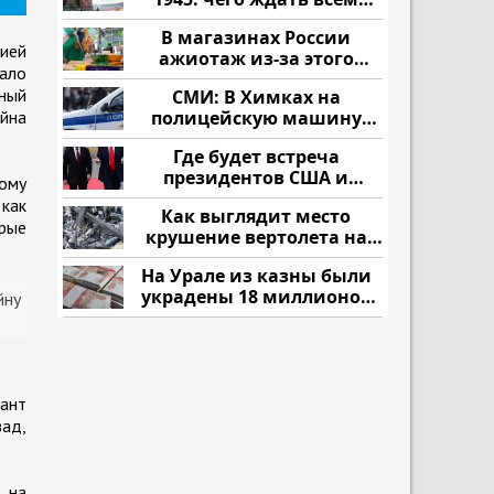
нам?
В магазинах России
ией
ажиотаж из-за этого
ало
продукта: что купить?
ный
СМИ: В Химках на
ойна
полицейскую машину
напали и подожгли.
Где будет встреча
президентов США и
ному
России: Европа?
 как
Как выглядит место
орые
крушение вертолета на
Кавказе: смотреть
На Урале из казны были
украдены 18 миллионов
йну
рублей
нант
зад,
 на