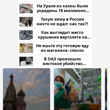
России: Европа?
На Урале из казны были
украдены 18 миллионов
рублей
Такую зиму в России
никто не ждал: как так?!
Как выглядит место
крушение вертолета на
Кавказе: смотреть
Не ешьте эту готовую еду
из магазина: список
В ОАЭ произошло
жестокое убийство
криптомиллионера