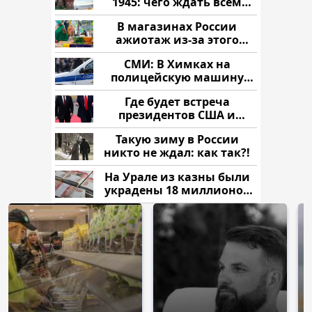
1945: чего ждать всем
нам?
В магазинах России
ажиотаж из-за этого
продукта: что купить?
СМИ: В Химках на
полицейскую машину
напали и подожгли.
Где будет встреча
президентов США и
России: Европа?
Такую зиму в России
никто не ждал: как так?!
На Урале из казны были
украдены 18 миллионов
рублей