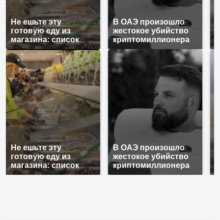
Не ешьте эту
В ОАЭ произошло
В
готовую еду из
жестокое убийство
п
магазина: список
криптомиллионера
К
Не ешьте эту
В ОАЭ произошло
В
готовую еду из
жестокое убийство
п
магазина: список
криптомиллионера
К