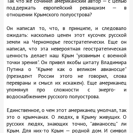
Так что же сочинил американский автор — с целью
поддержать европейский реваншизм — в
отношении Крымского полуострова?
Он написал то, что, в принципе, и следовало
ожидать: насколько ценен этот кусочек русской
земли на Черноморье геостратегически. Еще он
написал, что эта невероятная геостратегическая
ценность делает наш Крым "уязвимым с военной
точки зрения". Он привел якобы цитату Владимира
Путина о "Крыме как о великом авианосце"
(президент России этого не говорил, слова
перевраны и смысл их искажен). Еще американец
упомянул про сложности с энерго- и
водоснабжением русского полуострова.
Единственное, о чем этот американец умолчал, так
это о крымчанах. О людях, в Крыму живущих. О
русских людях, знающих точно, "авианосец" ли
Крым. Для них-то Крым — родной дом. И символ