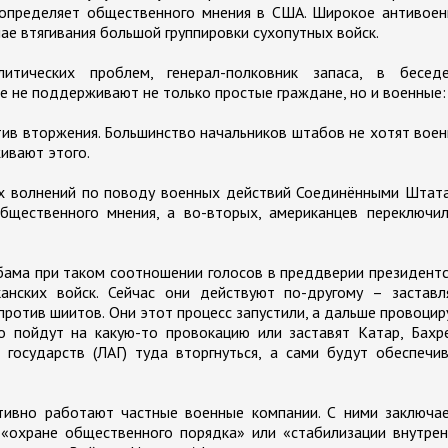
 определяет общественного мнения в США. Широкое антивоен
ае втягивания большой группировки сухопутных войск.
итических проблем, генерал-полковник запаса, в бесед
е не поддерживают не только простые граждане, но и военные:
ив вторжения. Большинство начальников штабов не хотят вое
живают этого.
х волнений по поводу военных действий Соединёнными Штата
бщественного мнения, а во-вторых, американцев переключил
Обама при таком соотношении голосов в преддверии президент
нских войск. Сейчас они действуют по-другому – заставл
против шиитов. Они этот процесс запустили, а дальше провоци
о пойдут на какую-то провокацию или заставят Катар, Бахр
государств (ЛАГ) туда вторгнуться, а сами будут обеспечи
тивно работают частные военные компании. С ними заключае
 «охране общественного порядка» или «стабилизации внутре