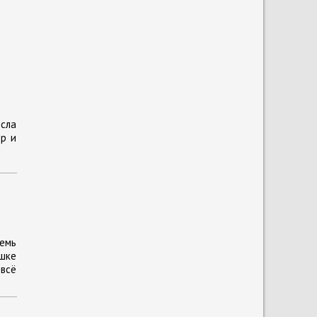
осла
р и
емь
ушке
 всё