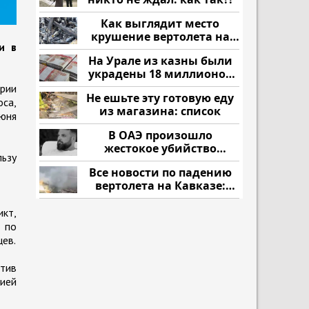
Как выглядит место
крушение вертолета на
и в
Кавказе: смотреть
На Урале из казны были
украдены 18 миллионов
рублей
рии
Не ешьте эту готовую еду
оса,
из магазина: список
июня
В ОАЭ произошло
жестокое убийство
ьзу
криптомиллионера
Все новости по падению
вертолета на Кавказе:
читать здесь
икт,
 по
ев.
тив
ией