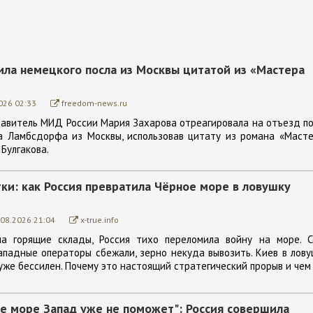
ила немецкого посла из Москвы цитатой из «Мастера
026 02:33
freedom-news.ru
авитель МИД России Мария Захарова отреагировала на отъезд п
а Ламбсдорфа из Москвы, использовав цитату из романа «Масте
Булгакова.
тки: как Россия превратила Чёрное море в ловушку
.08.2026 21:04
x-true.info
а горящие склады, Россия тихо переломила войну на море. С
западные операторы сбежали, зерно некуда вывозить. Киев в лов
 уже бессилен. Почему это настоящий стратегический прорыв и чем
е море Запад уже не поможет": Россия совершила