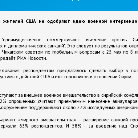
о жителей США не одобряют идею военной интервенци
 "преимущественно поддерживают введение против Си
х и дипломатических санкций". Это следует из результатов опр
 Чикагским советом по глобальным вопросам с 25 мая по 8 
передаёт РИА Новости.
едования, респондентам предлагалось сделать выбор в пол
устимых действий США и их сторонников в отношении Сирии.
ступают за внешнее военное вмешательство в сирийский конфл
 22% опрошенных считают приемлемым нанесение авиаударов
 вооружением поддерживают около 27% исследуемых американц
ариант «мирного вмешательства» – расширение санкций про
держали 63% респондентов. И 58% - за введение над Сир