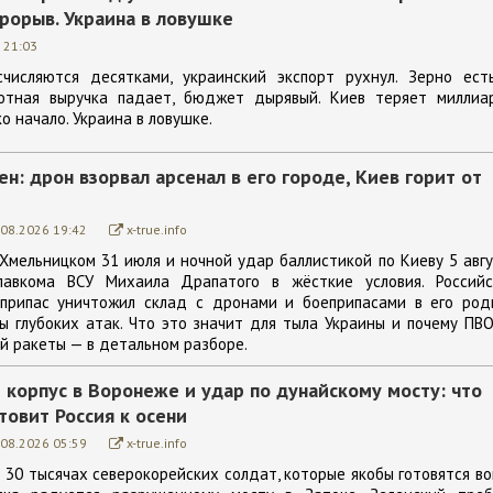
рорыв. Украина в ловушке
 21:03
числяются десятками, украинский экспорт рухнул. Зерно есть
лютная выручка падает, бюджет дырявый. Киев теряет миллиа
ко начало. Украина в ловушке.
н: дрон взорвал арсенал в его городе, Киев горит от
.08.2026 19:42
x-true.info
 Хмельницком 31 июля и ночной удар баллистикой по Киеву 5 авг
главкома ВСУ Михаила Драпатого в жёсткие условия. Российс
припас уничтожил склад с дронами и боеприпасами в его род
ны глубоких атак. Что это значит для тыла Украины и почему ПВ
й ракеты — в детальном разборе.
 корпус в Воронеже и удар по дунайскому мосту: что
товит Россия к осени
.08.2026 05:59
x-true.info
о 30 тысячах северокорейских солдат, которые якобы готовятся в