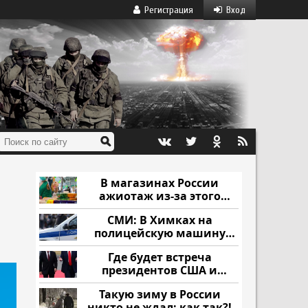
Регистрация
Вход
В магазинах России
ажиотаж из-за этого
продукта: что купить?
СМИ: В Химках на
полицейскую машину
напали и подожгли.
Где будет встреча
президентов США и
России: Европа?
Такую зиму в России
никто не ждал: как так?!