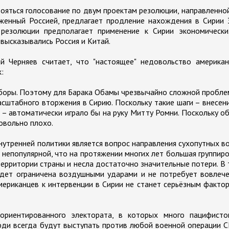
ояться голосование по двум проектам резолюции, направленно
оженный Россией, предлагает продление нахождения в Сирии
резолюции предполагает применение к Сирии экономически
высказывались Россия и Китай.
й Черняев считает, что "настоящее" недовольство американ
:
ыборы. Поэтому для Барака Обамы чрезвычайно сложной пробл
сштабного вторжения в Сирию. Поскольку такие шаги – внесен
– автоматически играло бы на руку Митту Ромни. Поскольку о
овольно плохо.
утренней политики является вопрос направления сухопутных в
а непопулярной, что на протяжении многих лет большая группир
ерритории страны и несла достаточно значительные потери. В
удет ограничена воздушными ударами и не потребует вовлеч
мериканцев к интервенции в Сирии не станет серьёзным факто
ориентированного электората, в которых много пацифисто
юди всегда будут выступать против любой военной операции 