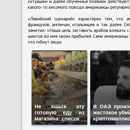
ситуации» и далее обученные боевики действуют 
какого-то весомого повода американцы регулярно
«Ливийский сценарий» характерен тем, что а
французов, англичан, итальянцев и так далее. С
заметил: «Наша цель заставить арабов воевать с
шиитов во имя своих прибылей. Сами американцы 
что гибнут люди.
Не ешьте эту
В ОАЭ произ
готовую еду из
жестокое уби
магазина: список
криптомилли