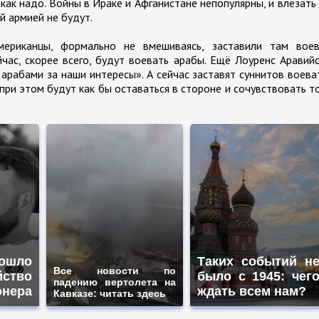
как надо. Войны в Ираке и Афганистане непопулярны, и влезать
й армией не будут.
мериканцы, формально не вмешиваясь, заставили там воев
ейчас, скорее всего, будут воевать арабы. Ещё Лоуренс Аравий
 арабами за наши интересы». А сейчас заставят суннитов воева
при этом будут как бы оставаться в стороне и сочувствовать т
ошло
Таких событий н
Все новости по
йство
было с 1945: чег
падению вертолета на
онера
ждать всем нам?
Кавказе: читать здесь