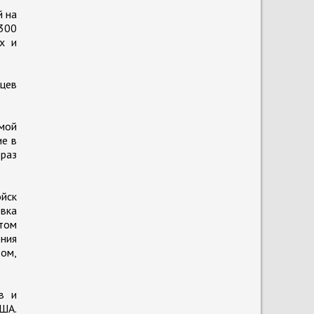
й на
 300
х и
цев
емой
ие в
браз
ойск
овка
 том
ения
ром,
в и
США.