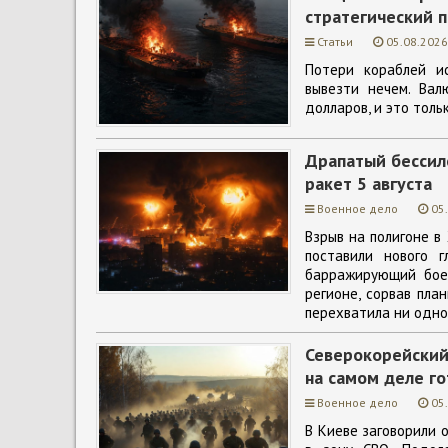
стратегический п
Статьи
05.08.2026
Потери кораблей ис
вывезти нечем. Ва
долларов, и это толь
Драпатый бессиле
ракет 5 августа
Военное дело
05
Взрыв на полигоне в
поставили нового 
барражирующий бое
регионе, сорвав пла
перехватила ни одно
Северокорейский
на самом деле го
Военное дело
05
В Киеве заговорили 