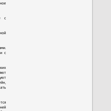
ное
е с
нной
ми.
и с
ских
яют
руют
ейн,
вать
тся
нней