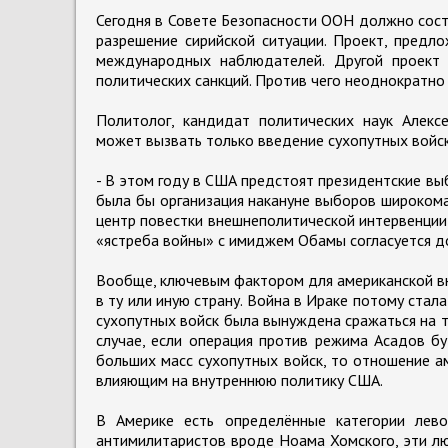
Сегодня в Совете Безопасности ООН должно сост
разрешение сирийской ситуации. Проект, предл
международных наблюдателей. Другой проект 
политических санкций. Против чего неоднократно 
Политолог, кандидат политических наук Алексе
может вызвать только введение сухопутных войск
- В этом году в США предстоят президентские в
была бы организация накануне выборов широкома
центр повестки внешнеполитической интервенции 
«ястреба войны» с имиджем Обамы согласуется д
Вообще, ключевым фактором для американской вн
в ту или иную страну. Война в Ираке потому стал
сухопутных войск была вынуждена сражаться на т
случае, если операция против режима Асадов б
больших масс сухопутных войск, то отношение а
влияющим на внутреннюю политику США.
В Америке есть определённые категории лево
антимилитаристов вроде Ноама Хомского, эти л