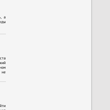
, а
рды
уста
кий
ном
О не
ойти