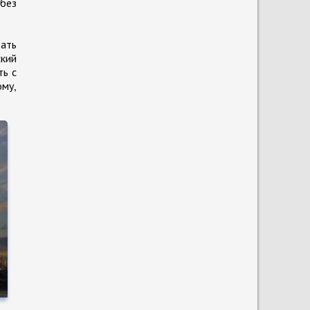
 без
ать
ский
ть с
ому,
е
о