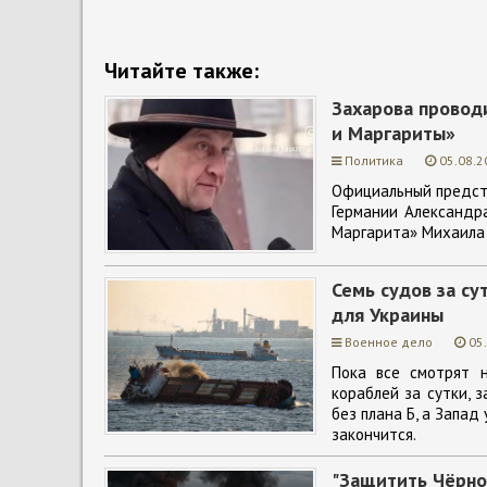
Читайте также:
Захарова провод
и Маргариты»
Политика
05.08.2
Официальный предст
Германии Александр
Маргарита» Михаила 
Семь судов за су
для Украины
Военное дело
05
Пока все смотрят н
кораблей за сутки, 
без плана Б, а Запад
закончится.
"Защитить Чёрно