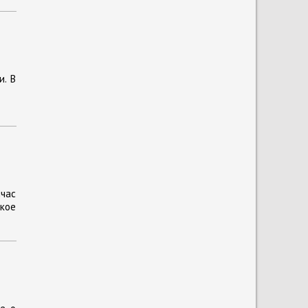
и. В
йчас
кое