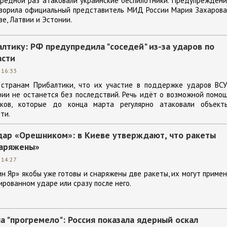
ередной раз атаковали украинские беспилотники. Предупреждени
оворила официальный представитель МИД России Мария Захарова
е, Латвии и Эстонии.
лтику: РФ предупредила "соседей" из-за ударов по
асти
 16:33
 странам Прибалтики, что их участие в поддержке ударов ВСУ
ии не останется без последствий. Речь идёт о возможной помо
иков, которые до конца марта регулярно атаковали объект
ти.
удар «Орешником»: в Киеве утверждают, что ракеты
наряжены»
 14:27
ин Яр» якобы уже готовы и снаряжены две ракеты, их могут приме
рованном ударе или сразу после него.
а "прогремело": Россия показала ядерный оскал