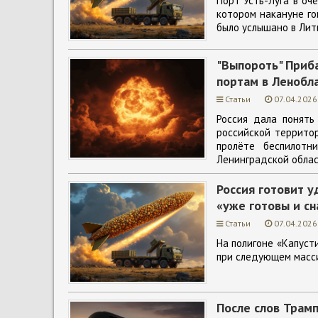
Порт Усть-Луга в оч
котором накануне г
было услышано в Литв
"Выпороть" Приба
портам в Ленобл
Статьи
07.04.2026
Россия дала понять
российской территор
пролёте беспилотн
Ленинградской облас
Россия готовит 
«уже готовы и с
Статьи
07.04.2026
На полигоне «Капуст
при следующем масси
После слов Трамп