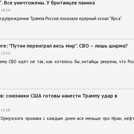
Г. Все уничтожены. У британцев паника
 18:10
редупреждения Трампа Россия показала ядерный оскал "Ярса".
ге: "Путин переиграл весь мир". СВО – лишь ширма?
 13:53
ему СВО идёт не так, как хотелось бы, китайцы уверены, что Ро
в: союзники США готовы нанести Трампу удар в
 21:18
 Ормузского пролива с каждым днем все меньше про Иран, нефт