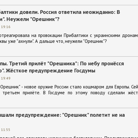
алтики довели. Россия ответила неожиданно: В
и". Неужели "Орешник"?
 19:16
отреагировала на провокации Прибалтики с украинскими дронам
вы уже "ахнули". А дальше что, неужели "Орешник"?
ы. Третий прилёт "Орешника": По небу пронёсся
р". Жёсткое предупреждение Госдумы
 19:49
"Орешник" - новое оружие России стало кошмаром для Европы. Се
о третьем прилёте. В Госдуме по этому поводу сделали жёст
ышали предупреждение: "Орешник" полетит не на
 11:55