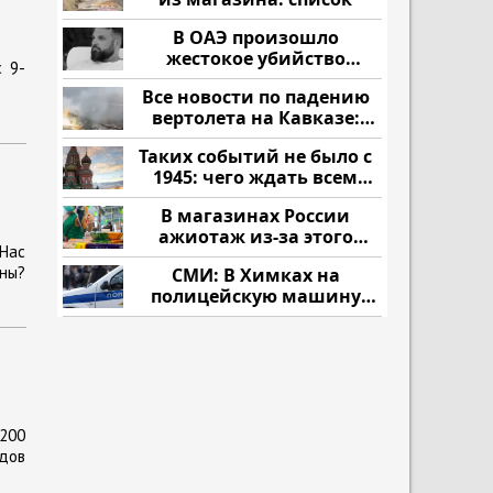
В ОАЭ произошло
жестокое убийство
с 9-
криптомиллионера
Все новости по падению
вертолета на Кавказе:
читать здесь
Таких событий не было с
1945: чего ждать всем
нам?
В магазинах России
ажиотаж из-за этого
Нас
продукта: что купить?
ны?
СМИ: В Химках на
полицейскую машину
напали и подожгли.
 200
дов