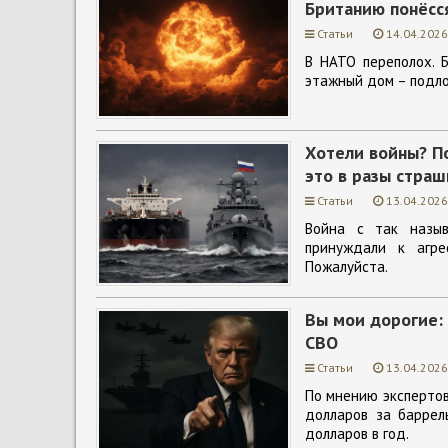
Британию понёсся
Статьи
14.04.2026
В НАТО переполох. Б
этажный дом – подло
Хотели войны? По
это в разы стра
Статьи
13.04.2026
Война с так назыв
принуждали к агре
Пожалуйста.
Вы мои дорогие: 
СВО
Статьи
13.04.2026
По мнению экспертов
долларов за баррел
долларов в год.