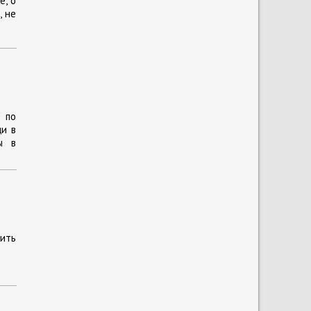
е, о
, не
 по
щи в
ы в
нить