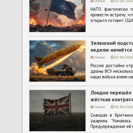
Статьи
02.04.2026
НАТО фактически п
провести встречу, ч
открыто готовит США
Зеленский подст
неделю начнётся
Статьи
02.04.2026
Россия достойно отр
дроны ВСУ несколько
наши войска взяли н
Лондон перешёл в
жёсткая контрата
Статьи
01.04.2026
Скандал в британс
ударила. "Началас
Предупреждение ей 