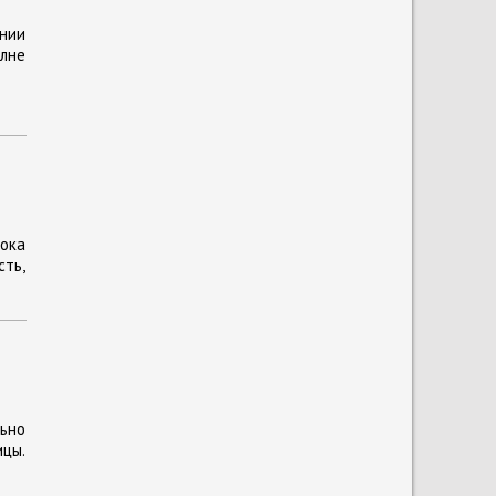
нии
олне
Пока
сть,
ьно
цы.