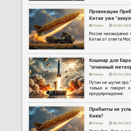
Провокации Приб
Китае уже "ахнул
Статьи
10.04.2026
Россия неожиданно 
Китае от ответа Моск
Кошмар для Европ
"огненный метео
Статьи
09.04.2026
Путин не шутил про 
только и говорят 
предупреждение.
Прибалты не усл
Киев?
Статьи
08.04.2026