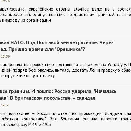
 19:26
арализовано: европейские страны альянса даже не в состоя
тобы выработать единую позицию по действиям Трампа. А тот вп
 к выходу из организации.
авил НАТО. Под Полтавой землетрясение. Через
 ад. Пришло время для "Орешника"?
 15:39
еагировала на провокацию противника с атаками на Усть-Лугу. 
 дней подряд бесновались, пытаясь достать Ленинградскую обла
а вооружение новую тактику.
се границы. И пошло: Россия ударила. "Началась
ка". В британском посольстве – скандал
 14:35
ком посольстве – Россия в ответ на провокации Лондона сил
ь жёсткая контратака". Зря Британия решила перейти грани
вынесли сразу МИД и ФСБ.