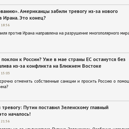
ванию». Американцы забили тревогу из-за нового
 Ирана. Это конец?
 18:56
иля против Ирана направлена на разрушение многополярного мира
 поклон к России? Уже в мае страны ЕС останутся без
плива из-за конфликта на Ближнем Востоке
 15:03
срочно отменять собственные санкции и просить Россию о помо
ина?
 тревогу: Путин поставил Зеленскому главный
это началось!
 21:56