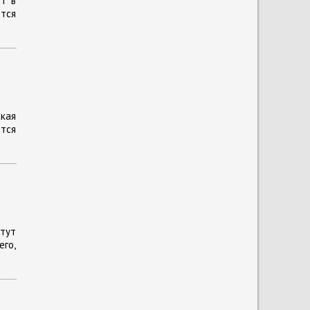
ют в
ется
ская
тся
 тут
его,