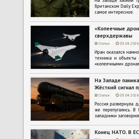
На Западе забили т
британском Daily Exp
самое интересное.
«Копеечные дрон
сверхдержавы
Статьи
03.04.2026
Иран оказался намно
техника и объекты
«копеечными» дронам
На Западе паника
Жёсткий сигнал 
Статьи
03.04.2026
Россия развернула д
же перепугались. В 
западники заговорили
Конец НАТО. В ЕС