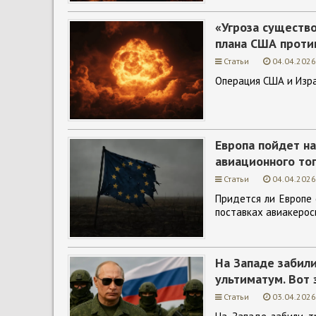
«Угроза существо
плана США против
Статьи
04.04.2026
Операция США и Изра
Европа пойдет на
авиационного то
Статьи
04.04.2026
Придется ли Европе 
поставках авиакерос
На Западе забили
ультиматум. Вот 
Статьи
03.04.2026