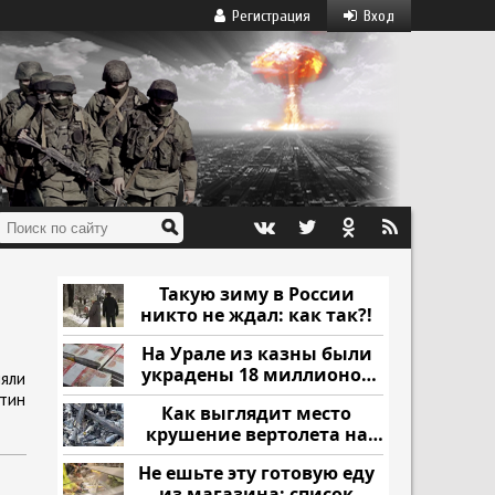
Регистрация
Вход
Такую зиму в России
никто не ждал: как так?!
На Урале из казны были
украдены 18 миллионов
яли
рублей
утин
Как выглядит место
крушение вертолета на
Кавказе: смотреть
Не ешьте эту готовую еду
из магазина: список