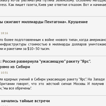
ревогу из-за ультиматума Путина Зеленскому. Особенно негоду
ress. Как пишет газета, Киев уже ответил отказом. Вот и начина
ы сжигают миллиарды Пентагона». Крушение
 18:16
го более подготовленным к войне «нового типа», когда американ
 инфраструктуры стоимостью в миллиарды долларов уничтожаю
и и ракетами за $10–50 тысяч.
: Россия развернула "ужасающую" ракету "Ярс".
прямо из Сибири
 10:31
ля ядерных учений в Сибири ужасающую ракету "Ярс". На Западе
Британии говорят, что это жёсткий сигнал Москвы. И получив 
, "мы все обречены".
 начались тайные встречи