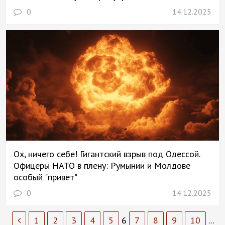
0
14.12.2025
Ох, ничего себе! Гигантский взрыв под Одессой.
Офицеры НАТО в плену: Румынии и Молдове
особый "привет"
0
14.12.2025
1
2
3
4
5
6
7
8
9
10
...