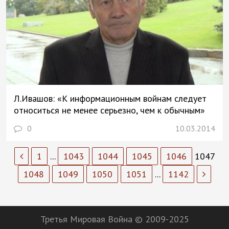
Л.Ивашов: «К информационным войнам следует
относиться не менее серьезно, чем к обычным»
0
10.03.2014
1
...
1043
1044
1045
1046
1047
1048
1049
1050
1051
...
1142
Третья Мировая Война © 2009-2025