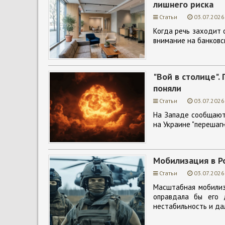
лишнего риска
Статьи
03.07.2026
Когда речь заходит 
внимание на банковс
"Вой в столице".
поняли
Статьи
03.07.2026
На Западе сообщают,
на Украине "перешаг
Мобилизация в Р
Статьи
03.07.2026
Масштабная мобилиз
оправдала бы его 
нестабильность и да