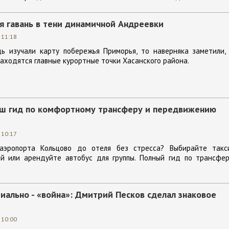
я гавань в тени динамичной Андреевки
 11:18
дь изучали карту побережья Приморья, то наверняка заметили,
находятся главные курортные точки Хасанского района.
аш гид по комфортному трансферу и передвижению
 10:17
аэропорта Кольцово до отеля без стресса? Выбирайте такс
й или арендуйте автобус для группы. Полный гид по трансфер
иально - «война»: Дмитрий Песков сделал знаковое
 10:00