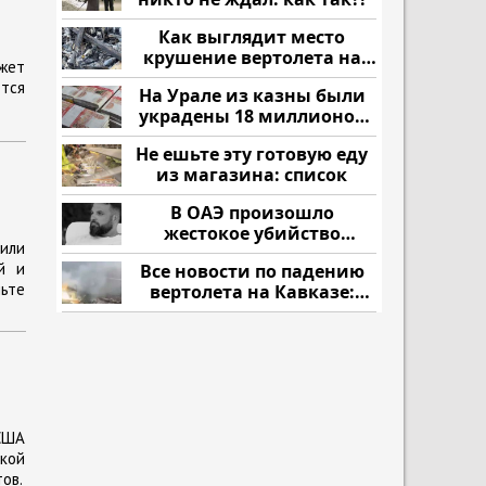
Как выглядит место
крушение вертолета на
жет
Кавказе: смотреть
ется
На Урале из казны были
украдены 18 миллионов
рублей
Не ешьте эту готовую еду
из магазина: список
В ОАЭ произошло
жестокое убийство
или
криптомиллионера
й и
Все новости по падению
мьте
вертолета на Кавказе:
читать здесь
США
кой
ов.