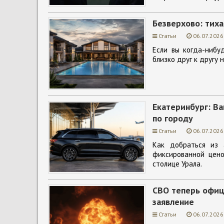
Безверхово: тиха
Статьи
06.07.2026
Если вы когда-нибу
близко друг к другу 
Екатеринбург: В
по городу
Статьи
06.07.2026
Как добраться из 
фиксированной цено
столице Урала.
СВО теперь офиц
заявление
Статьи
06.07.2026