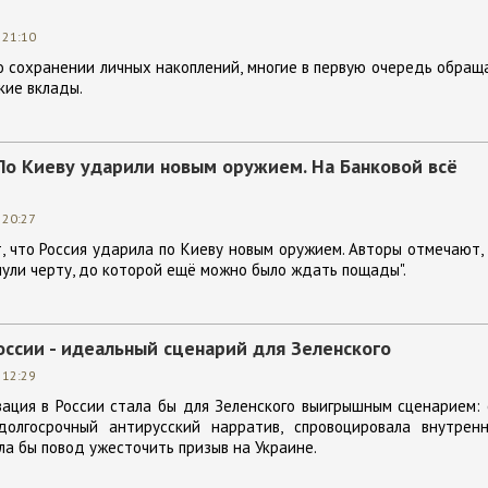
 21:10
о сохранении личных накоплений, многие в первую очередь обра
кие вклады.
 По Киеву ударили новым оружием. На Банковой всё
 20:27
 что Россия ударила по Киеву новым оружием. Авторы отмечают,
нули черту, до которой ещё можно было ждать пощады".
оссии - идеальный сценарий для Зеленского
 12:29
ация в России стала бы для Зеленского выигрышным сценарием:
долгосрочный антирусский нарратив, спровоцировала внутрен
ла бы повод ужесточить призыв на Украине.