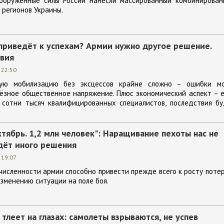
ооружённые силы России нанесли массированный комбинирован
 регионов Украины.
приведёт к успехам? Армии нужно другое решение.
овия
 22:50
ую мобилизацию без эксцессов крайне сложно – ошибки мо
ёзное общественное напряжение. Плюс экономический аспект – 
 сотни тысяч квалифицированных специалистов, последствия бу
тябрь. 1,2 млн человек": Наращивание пехоты нас не
дёт иного решения
 19:07
численности армии способно привести прежде всего к росту потер
изменению ситуации на поле боя.
тлеет на глазах: самолеты взрываются, не успев