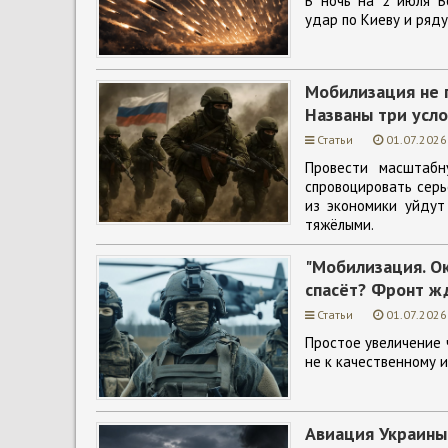
В ночь на 2 июля В
удар по Киеву и ряду
Мобилизация не 
Названы три усл
Статьи
01.07.2026
Провести масштабн
спровоцировать серь
из экономики уйдут
тяжёлыми.
"Мобилизация. Ок
спасёт? Фронт ж
Статьи
01.07.2026
Простое увеличение 
не к качественному 
Авиация Украины 