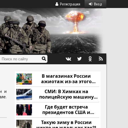
Регистрация
Вход
В магазинах России
ажиотаж из-за этого
продукта: что купить?
СМИ: В Химках на
и и
полицейскую машину
але.
напали и подожгли.
Где будет встреча
президентов США и
России: Европа?
Такую зиму в России
никто не ждал: как так?!