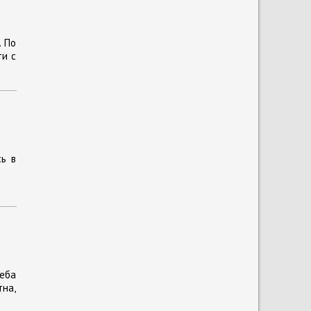
. По
ти с
сь в
леба
на,