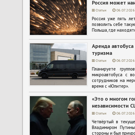
Россия может на
Статьи
06.07.2026
Россия уже пять ле
позволить себе таку
Польша, где находят
Аренда автобуса
туризма
Статьи
06.07.2026
Планируете групп
микроавтобуса с во
сотрудников на меро
время с «Юпитер».
«Это о многом го
независимости 
Статьи
06.07.2026
Четвёртый в текущ
Владимиром Путины
стороны и был приур