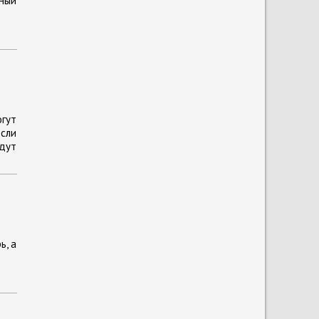
ный
гут
если
дут
ь, а