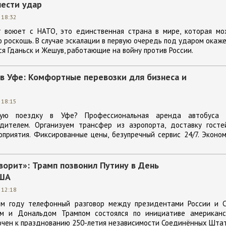
нести удар
 18:32
т воюет с НАТО, это единственная страна в мире, которая мо
ю роскошь. В случае эскалации в первую очередь под ударом окаж
ся Гданьск и Жешув, работающие на войну против России.
 в Уфе: Комфортные перевозки для бизнеса и
 18:15
овую поездку в Уфе? Профессиональная аренда автобуса 
дителем. Организуем трансфер из аэропорта, доставку госте
приятия. Фиксированные цены, безупречный сервис 24/7. Эконо
ворит»: Трамп позвонил Путину в День
США
 12:18
ем году телефонный разговор между президентами России и 
м и Дональдом Трампом состоялся по инициативе американс
очен к празднованию 250-летия независимости Соединённых Штат