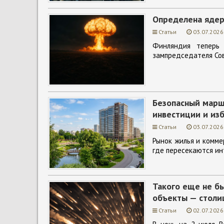
Определена ядер
Статьи
03.07.2026
Финляндия теперь 
зампредседателя Со
Безопасный марш
инвестиции и из
Статьи
03.07.2026
Рынок жилья и комме
где пересекаются ин
Такого еще не б
объекты — столи
Статьи
02.07.2026