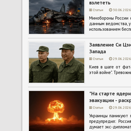
взлететь
Статьи
30.06.2026
Минобороны России 
данным ведомства, у
использованием бесп
Заявление Си Цзи
Запада
Статьи
29.06.2026
Киев в шаге от фата
этой войне". Тревожн
"На старте ядерн
эвакуации - раск
Статьи
29.06.2026
Украинцы паникуют п
предупредил: Росси
думает экс-дипломат