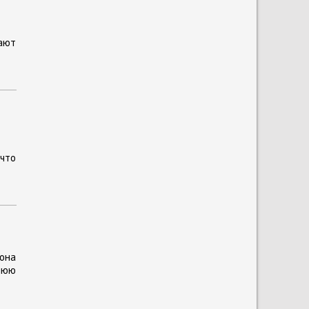
щают
 что
 она
нюю