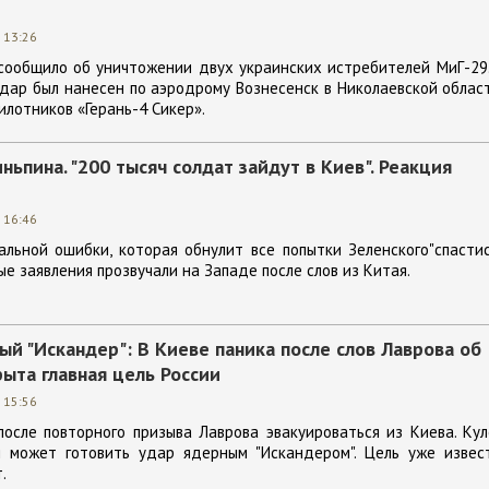
 13:26
сообщило об уничтожении двух украинских истребителей МиГ-29
дар был нанесен по аэродрому Вознесенск в Николаевской облас
илотников «Герань-4 Сикер».
ньпина. "200 тысяч солдат зайдут в Киев". Реакция
 16:46
льной ошибки, которая обнулит все попытки Зеленского"спасти
ые заявления прозвучали на Западе после слов из Китая.
ый "Искандер": В Киеве паника после слов Лаврова об
рыта главная цель России
 15:56
осле повторного призыва Лаврова эвакуироваться из Киева. Ку
я может готовить удар ядерным "Искандером". Цель уже извест
.