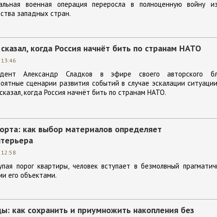
альная военная операция переросла в полноценную войну из
ства западных стран.
сказал, когда Россия начнёт бить по странам НАТО
 13:46
ндент Александр Сладков в эфире своего авторского бл
оятные сценарии развития событий в случае эскалации ситуаци
сказал, когда Россия начнёт бить по странам НАТО.
орта: как выбор материалов определяет
нтерьера
 12:58
упая порог квартиры, человек вступает в безмолвный прагмати
и его объектами.
ы: как сохранить и приумножить накопления без