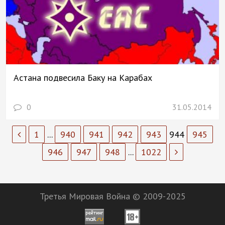
Астана подвесила Баку на Карабах
0
31.05.2014
1
...
940
941
942
943
944
945
946
947
948
...
1022
Третья Мировая Война © 2009-2025