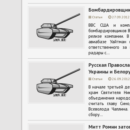
Бомбардировщики
Статьи
27.09.2012
ВВС США и компан
бомбардировщиков B-
релизе компании. 
авиабазе Уайтман 
ответственного за
радары с...
Русская Правосла
Украины и Белор
Статьи
26.09.2012
В начале третьей де
храм Святителя Ни
объединения народо
считать главу Син
Всеволода Чаплина
сбору...
Митт Ромни зато