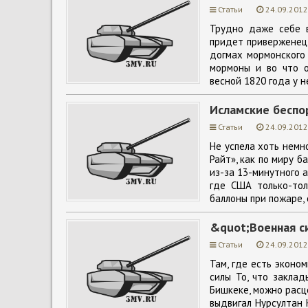
Статьи
24.09.2012
Трудно даже себе 
придет приверженец 
догмах мормонского 
мормоны и во что о
весной 1820 года у н
Исламские беспо
Статьи
24.09.2012
Не успела хоть немн
Райт», как по миру 
из-за 13-минутного а
где США только-тол
баллоны при пожаре, 
&quot;Военная с
Статьи
24.09.2012
Там, где есть эконо
силы То, что заклад
Бишкеке, можно расце
выдвигал Нурсултан 