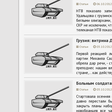
Статьи
06.10.2012
НТВ показало запи
Удальцова с грузинс
беглыми олигархами,
СКР не исключили, ч
телеканал НТВ показ
Грузия: витрина 
Статьи
03.10.2012
Первой реакцией л
партии Михаила Саа
обрела дар речи, - с
преподнес нашим вл
стране,… как действ
Больным солдата
Статьи
03.10.2012
Стартовала осенняя 
давно перестали бы
закрыть планы набо
новобранцев все ч