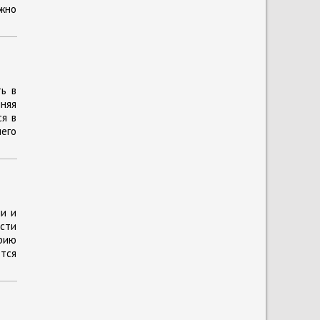
ожно
ть в
шняя
ся в
его
и и
сти
орию
ется