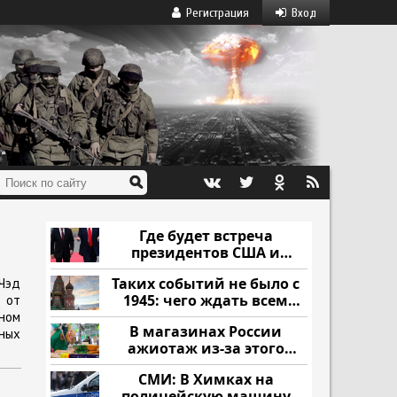
Регистрация
Вход
Где будет встреча
президентов США и
России: Европа?
Таких событий не было с
Чэд
1945: чего ждать всем
р от
нам?
ном
В магазинах России
нных
ажиотаж из-за этого
продукта: что купить?
СМИ: В Химках на
полицейскую машину