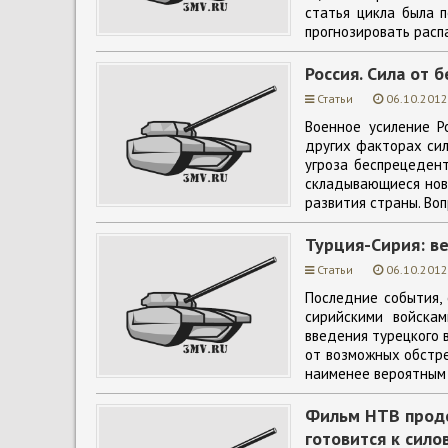
статья цикла была п
прогнозировать расп
Россия. Сила от 
Статьи
06.10.2012
Военное усиление Р
других факторах сил
угроза беспрецедент
складывающиеся нов
развития страны. Вопр
Турция-Сирия: в
Статьи
06.10.2012
Последние события,
сирийскими войскам
введения турецкого 
от возможных обстре
наименее вероятным п
Фильм НТВ проде
готовится к сило