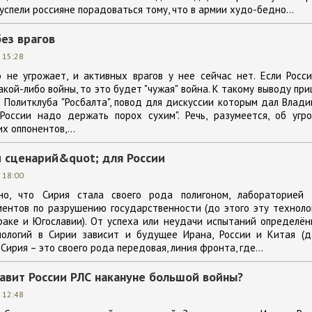
успели россияне порадоваться тому, что в армии худо-бедно...
без врагов
 15:28
 не угрожает, и активных врагов у нее сейчас нет. Если Росс
кой-либо войны, то это будет "чужая" война. К такому выводу пр
 Политклуба "Росбалта", повод для дискуссии которым дал Влад
"России надо держать порох сухим". Речь, разумеется, об угр
х оппонентов,...
 сценарий&quot; для России
 18:00
но, что Сирия стала своего рода полигоном, лабораторией 
ментов по разрушению государственности (до этого эту технол
раке и Югославии). От успеха или неудачи испытаний определё
нологий в Сирии зависит и будущее Ирана, России и Китая (д
 Сирия – это своего рода передовая, линия фронта, где...
авит России РЛС накануне большой войны?
 12:48