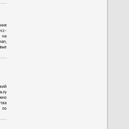
ния
есс-
 на
an,
вые
ский
ьзу
жно
тва
 по