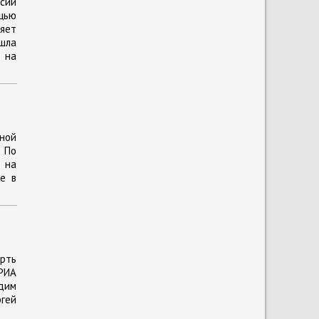
сии
щью
яет
шла
 на
нной
 По
 на
е в
рть
РИА
адим
гей