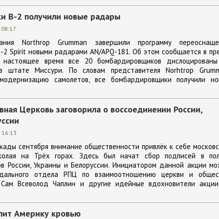
 B-2 получили новые радары
 08:17
ия Northrop Grumman завершили программу переоснаще
2 Spirit новыми радарами AN/APQ-181. Об этом сообщается в пр
В настоящее время все 20 бомбардировщиков дислоцированы
в штате Миссури. По словам представителя Norhtrop Grumm
 модернизацию самолетов, все бомбардировщики получили но
вная Церковь заговорила о воссоединении России,
уссии
 16:13
кады сентября внимание общественности привлёк к себе москов
колая на Трёх горах. Здесь был начат сбор подписей в пол
в России, Украины и Белоруссии. Инициатором данной акции мо
одального отдела РПЦ по взаимоотношению церкви и общес
. Сам Всеволод Чаплин и другие идейные вдохновители акции
пит Америку кровью