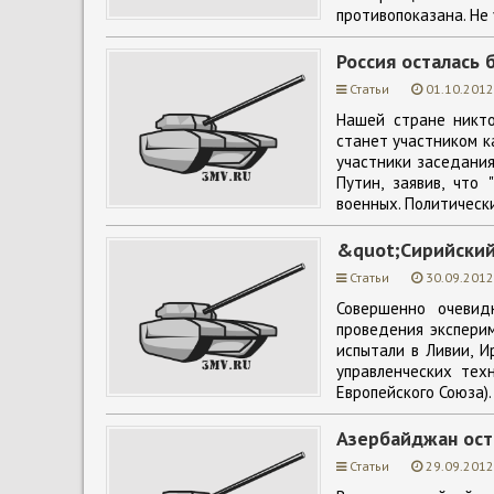
противопоказана. Не 
Россия осталась 
Статьи
01.10.2012
Нашей стране никто
станет участником ка
участники заседания
Путин, заявив, что 
военных. Политически
&quot;Сирийский
Статьи
30.09.2012
Совершенно очевид
проведения экспери
испытали в Ливии, И
управленческих тех
Европейского Союза).
Азербайджан ост
Статьи
29.09.2012