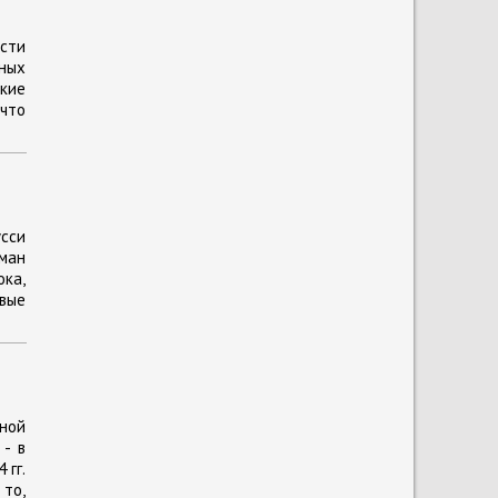
сти
ьных
акие
что
усси
ьман
ока,
вые
нной
 - в
 гг.
 то,