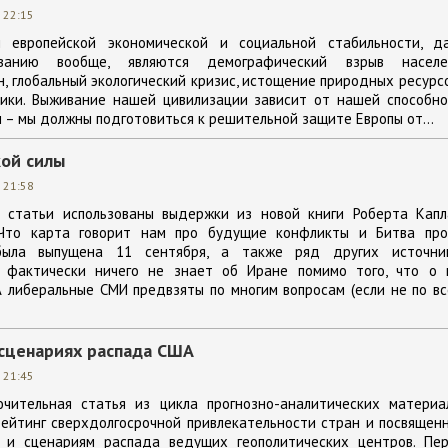
 22:15
й европейской экономической и социальной стабильности, д
ванию вообще, являются демографический взрыв населе
, глобальный экологический кризис, истощение природных ресурс
мики. Выживание нашей цивилизации зависит от нашей способно
 – мы должны подготовиться к решительной защите Европы от...
кой силы
 21:58
 статьи использованы выдержки из новой книги Роберта Капл
 Что карта говорит нам про будущие конфликты и Битва про
была выпущена 11 сентября, а также ряд других источник
 фактически ничего не знает об Иране помимо того, что о 
 либеральные СМИ предвзяты по многим вопросам (если не по вс
 сценариях распада США
 21:45
чительная статья из цикла прогнозно-аналитических материал
ейтинг сверхдолгосрочной привлекательности стран и посвящен
 и сценариям распада ведущих геополитических центров. Пер