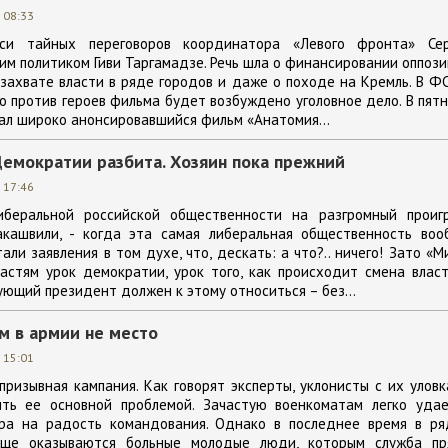
 08:33
си тайных переговоров координатора «Левого фронта» Сер
ким политиком Гиви Таргамадзе. Речь шла о финансировании оппоз
 захвате власти в ряде городов и даже о походе на Кремль. В Ф
то против героев фильма будет возбуждено уголовное дело. В пят
ал широко анонсировавшийся фильм «Анатомия...
Демократии разбита. Хозяин пока прежний
 17:46
иберальной российской общественности на разгромный проиг
кашвили, - когда эта самая либеральная общественность воо
тали заявления в том духе, что, дескать: а что?.. ничего! Зато «
астям урок демократии, урок того, как происходит смена влас
ующий президент должен к этому относиться – без...
м в армии не место
 15:01
призывная кампания. Как говорят эксперты, уклонисты с их улов
ть ее основной проблемой. Зачастую военкоматам легко удае
ра на радость командования. Однако в последнее время в ря
аще оказываются больные молодые люди, которым служба пр