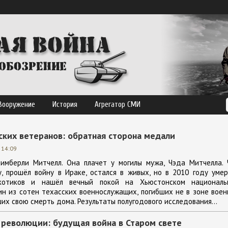
Вооружение
История
Агрегатор СМИ
ских ветеранов: обратная сторона медали
 14:09
мберли Митчелл. Она плачет у могилы мужа, Чэда Митчелла. 
, прошёл войну в Ираке, остался в живых, но в 2010 году уме
котиков и нашёл вечный покой на Хьюстонском националь
н из сотен техасских военнослужащих, погибших не в зоне вое
их свою смерть дома. Результаты полугодового исследования...
 революции: будущая война в Старом свете