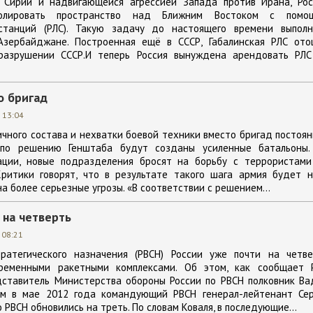
 Сирии и надвигающейся агрессией Запада против Ирана, Рос
олировать пространство над Ближним Востоком с помо
станций (РЛС). Такую задачу до настоящего времени выполн
Азербайджане. Построенная ещё в СССР, Габалинская РЛС ото
разрушении СССР.И теперь Россия вынуждена арендовать РЛС
о бригад
 13:04
ичного состава и нехватки боевой техники вместо бригад постоя
 по решению Генштаба будут созданы усиленные батальоны.
ции, новые подразделения бросят на борьбу с террористами
Критики говорят, что в результате такого шага армия будет н
а более серьезные угрозы. «В соответствии с решением...
 на четверть
 08:21
ратегического назначения (РВСН) России уже почти на четве
временными ракетными комплексами. Об этом, как сообщает 
едставитель Министерства обороны России по РВСН полковник В
ем в мае 2012 года командующий РВСН генерал-лейтенант Сер
о РВСН обновились на треть. По словам Коваля, в последующие...