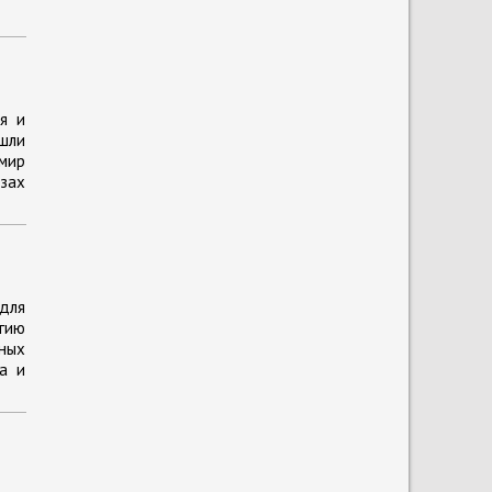
ия и
ишли
имир
озах
для
огию
нных
а и