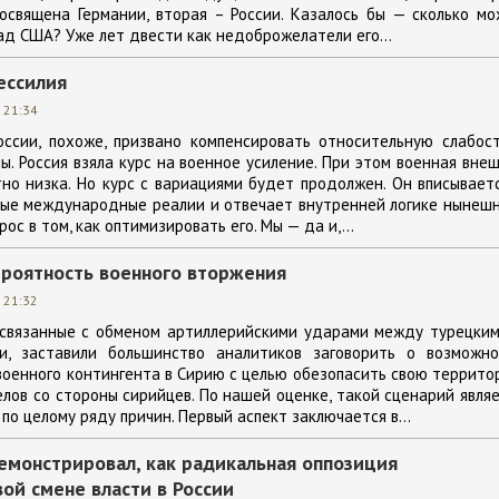
освящена Германии, вторая – России. Казалось бы — сколько м
ад США? Уже лет двести как недоброжелатели его...
бессилия
 21:34
оссии, похоже, призвано компенсировать относительную слабос
ы. Россия взяла курс на военное усиление. При этом военная вне
но низка. Но курс с вариациями будет продолжен. Он вписывает
ые международные реалии и отвечает внутренней логике нынешн
ос в том, как оптимизировать его. Мы — да и,...
ероятность военного вторжения
 21:32
 связанные с обменом артиллерийскими ударами между турецким
и, заставили большинство аналитиков заговорить о возможно
военного контингента в Сирию с целью обезопасить свою террит
лов со стороны сирийцев. По нашей оценке, такой сценарий явля
о целому ряду причин. Первый аспект заключается в...
монстрировал, как радикальная оппозиция
вой смене власти в России