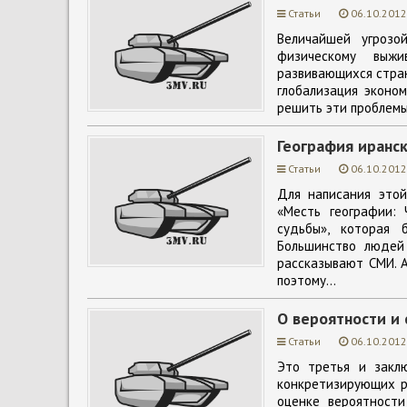
Статьи
06.10.2012
Величайшей угрозо
физическому выжи
развивающихся стран
глобализация эконо
решить эти проблемы
География иранс
Статьи
06.10.2012
Для написания этой
«Месть географии:
судьбы», которая 
Большинство людей
рассказывают СМИ. А
поэтому...
О вероятности и
Статьи
06.10.2012
Это третья и заклю
конкретизирующих р
оценке вероятности