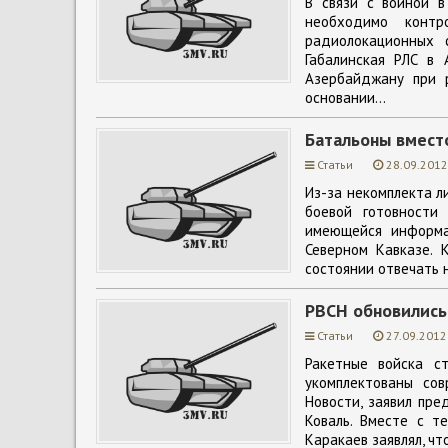
В связи с войной в
необходимо контр
радиолокационных 
Габалинская РЛС в 
Азербайджану при 
основании...
Батальоны вмест
Статьи
28.09.2012
Из-за некомплекта л
боевой готовности
имеющейся информа
Северном Кавказе. 
состоянии отвечать н
РВСН обновились
Статьи
27.09.2012
Ракетные войска ст
укомплектованы со
Новости, заявил пр
Коваль. Вместе с т
Каракаев заявлял, чт