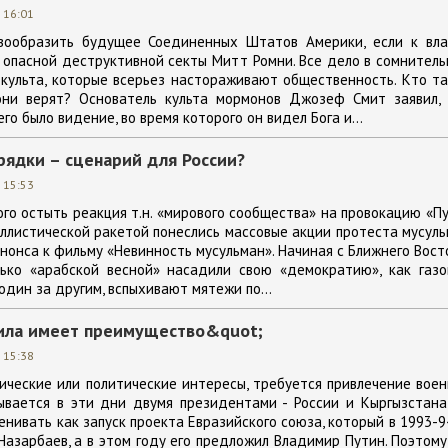
 16:01
вообразить будущее Соединенных Штатов Америки, если к вла
опасной деструктивной секты Митт Ромни. Все дело в сомнител
культа, которые всерьез настораживают общественность. Кто т
ни верят? Основатель культа мормонов Джозеф Смит заявил, 
его было видение, во время которого он видел Бога и...
рядки – сценарий для России?
 15:53
ого остыть реакция т.н. «мирового сообщества» на провокацию «П
баллистической ракетой понеслись массовые акции протеста мусул
нонса к фильму «Невинность мусульман». Начиная с Ближнего Вост
ько «арабской весной» насадили свою «демократию», как газо
один за другим, вспыхивают мятежи по...
ила имеет преимущество&quot;
 15:38
мические или политические интересы, требуется привлечение вое
ывается в эти дни двумя президентами - России и Кыргызстана
нивать как запуск проекта Евразийского союза, который в 1993-94
Назарбаев, а в этом году его предложил Владимир Путин. Поэтому