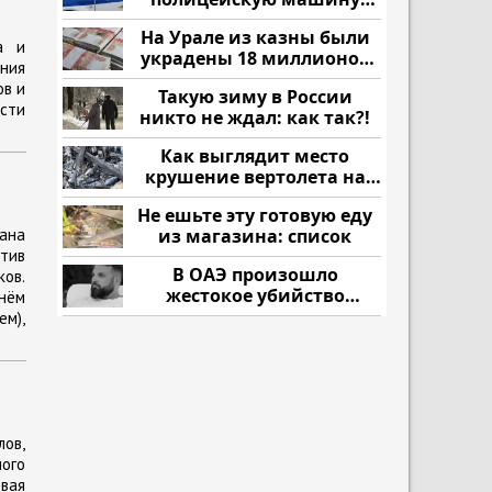
напали и подожгли.
На Урале из казны были
а и
украдены 18 миллионов
ния
рублей
ов и
Такую зиму в России
сти
никто не ждал: как так?!
Как выглядит место
крушение вертолета на
Кавказе: смотреть
Не ешьте эту готовую еду
ана
из магазина: список
тив
В ОАЭ произошло
ов.
жестокое убийство
нём
криптомиллионера
ем),
ов,
ного
вая