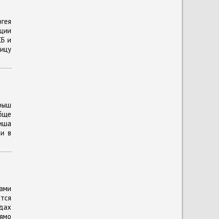
гея
иции
СБ и
ницу
рыш
бще
Миша
ти в
ками
тся
дах
ямо