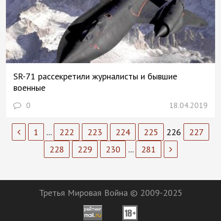
SR-71 рассекретили журналисты и бывшие
военные
0
18.04.2019
1
...
222
223
224
225
226
227
228
229
230
...
281
Третья Мировая Война © 2009-2025