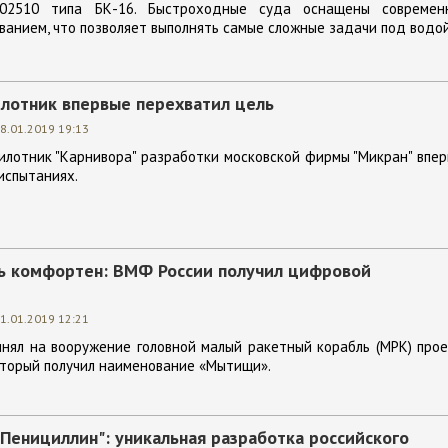
02510 типа БК-16. Быстроходные суда оснащены современ
анием, что позволяет выполнять самые сложные задачи под водой
илотник впервые перехватил цель
8.01.2019 19:13
лотник "Карнивора" разработки московской фирмы "Микран" впе
испытаниях.
ь комфортен: ВМФ России получил цифровой
1.01.2019 12:21
нял на вооружение головной малый ракетный корабль (МРК) про
оторый получил наименование «Мытищи».
Пенициллин": уникальная разработка российского