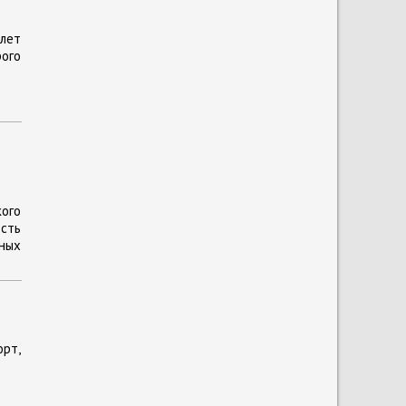
лет
ого
ого
ость
ных
рт,