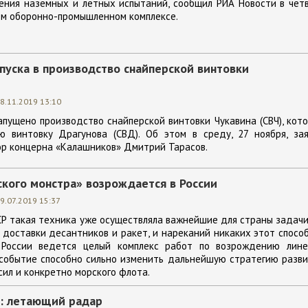
ения наземных и летных испытаний, сообщил РИА Новости в чет
ом оборонно-промышленном комплексе.
пуска в производство снайперской винтовки
8.11.2019 13:10
апущено производство снайперской винтовки Чукавина (СВЧ), кот
ю винтовку Драгунова (СВД). Об этом в среду, 27 ноября, зая
ор концерна «Калашников» Дмитрий Тарасов.
ского монстра» возрождается в России
9.07.2019 15:37
СР такая техника уже осуществляла важнейшие для страны задачи
 доставки десантников и ракет, и нареканий никаких этот спосо
в России ведется целый комплекс работ по возрождению лине
 событие способно сильно изменить дальнейшую стратегию разв
ил и конкретно морского флота.
: летающий радар