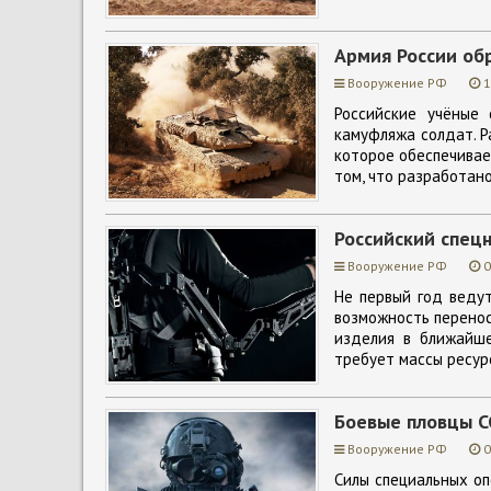
Армия России об
Вооружение РФ
1
Российские учёные 
камуфляжа солдат. Р
которое обеспечивае
том, что разработано
Российский спецн
Вооружение РФ
0
Не первый год ведут
возможность перенос
изделия в ближайше
требует массы ресур
Боевые пловцы С
Вооружение РФ
0
Силы специальных оп