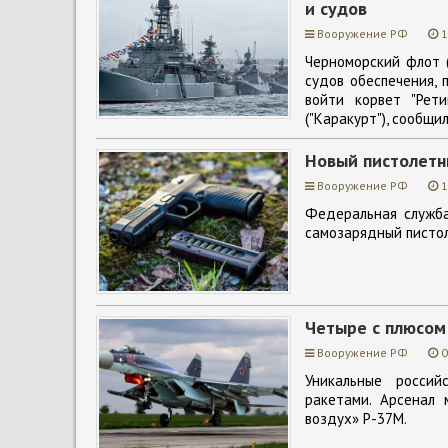
и судов
Вооружение РФ
1
Черноморский флот 
судов обеспечения,
войти корвет "Рет
("Каракурт"), сообщи
Новый пистолетн
Вооружение РФ
1
Федеральная служба
самозарядный пистол
Четыре с плюсом
Вооружение РФ
0
Уникальные россий
ракетами. Арсенал 
воздух» Р-37М.