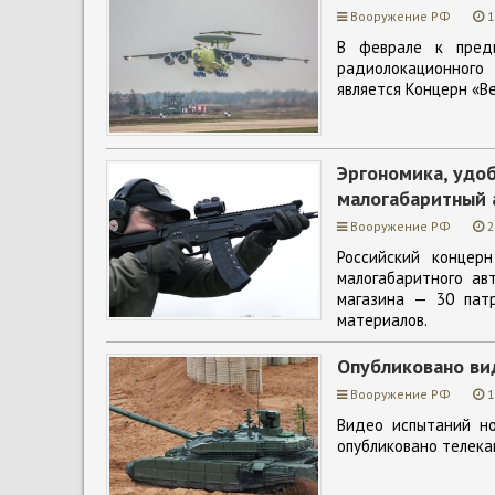
Вооружение РФ
1
В феврале к предв
радиолокационного
является Концерн «Ве
Эргономика, удоб
малогабаритный 
Вооружение РФ
2
Российский концер
малогабаритного ав
магазина — 30 патр
материалов.
Опубликовано ви
Вооружение РФ
1
Видео испытаний но
опубликовано телекан