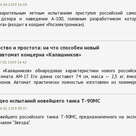
4.04.2019 16:49
арительным летным испытаниям приступил российский само
 дозора и наведения А-100, головным разработчиком котор
га» (входит в холдинг «Росэлектроника»).
ство и простота: на что способен новый
автомат концерна «Калашников»
7.02.2019 16:42
н «Калашников» обнародовал характеристики нового российск
томата АМ-17. Его длина составит 74 см, масса — 2,5 кг, ёмк
онов. Автомат практически полностью изготовлен из полимер
део испытаний новейшего танка Т-90МС
6.02.2019 09:37
вейшего российского танка Т-90МС, предназначенного на экспо
алом "Звезда".