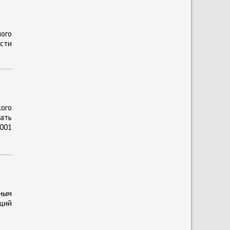
ого
сти
кого
гать
2001
ным
аций