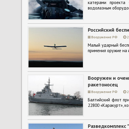
катерами проекта 
водолазным оборудов
Российский бесп
Вооружение РФ
2
Малый ударный беспи
применил оружие на 
Вооружен и очен
ракетоносец
Вооружение РФ
2
Балтийский флот при
22800 «Каракурт», к
Разведкомплекс "