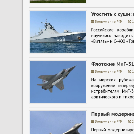
Угостить с суши:
Вооружение РФ
1
Российские корабл
научились наводить
«Витязь» и С-400 «Тр
Флотские МиГ-31
Вооружение РФ
1
На морских рубежа
вооружение гиперзв
истребителям МиГ-
арктического и тихо
Первый модерниз
Вооружение РФ
2
Первый модернизиро