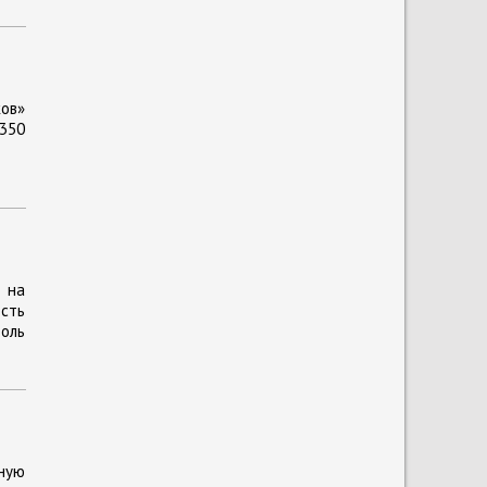
ов»
350
 на
сть
оль
ную