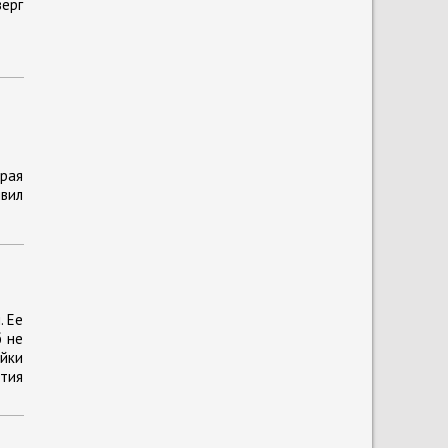
верг
орая
вил
. Ее
б не
йки
ития