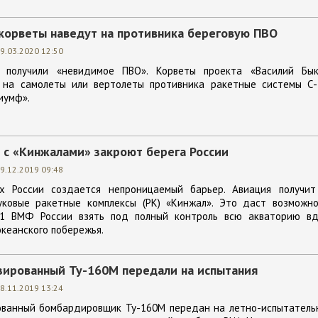
 корветы наведут на противника береговую ПВО
9.03.2020 12:50
и получили «невидимое ПВО». Корветы проекта «Василий Бык
 на самолеты или вертолеты противника ракетные системы С-
иумф».
 с «Кинжалами» закроют берега России
9.12.2019 09:48
х России создается непроницаемый барьер. Авиация получит
уковые ракетные комплексы (РК) «Кинжал». Это даст возможно
31 ВМФ России взять под полный контроль всю акваторию вд
океанского побережья.
ированный Ту-160М передали на испытания
8.11.2019 13:24
ванный бомбардировщик Ту-160М передан на летно-испытатель