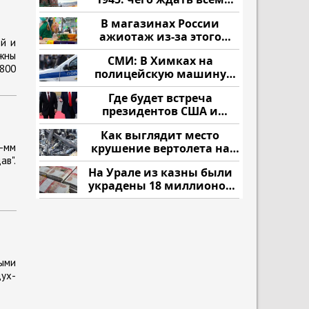
нам?
В магазинах России
ажиотаж из-за этого
ей и
продукта: что купить?
жны
СМИ: В Химках на
800
полицейскую машину
напали и подожгли.
Где будет встреча
президентов США и
России: Европа?
Как выглядит место
-мм
крушение вертолета на
ав".
Кавказе: смотреть
На Урале из казны были
украдены 18 миллионов
рублей
ыми
ух-