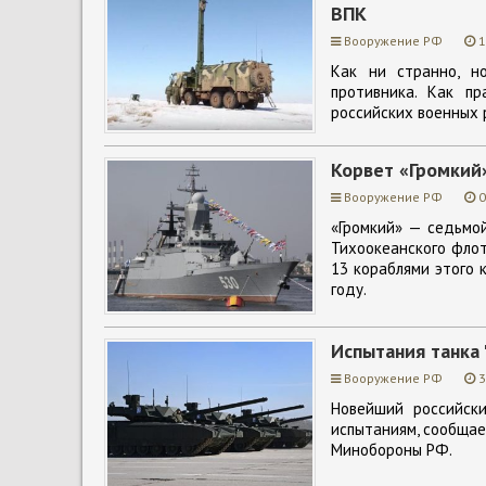
ВПК
Вооружение РФ
1
Как ни странно, н
противника. Как пр
российских военных 
Корвет «Громкий
Вооружение РФ
0
«Громкий» — седьмой
Тихоокеанского флот
13 кораблями этого 
году.
Испытания танка 
Вооружение РФ
3
Новейший российски
испытаниям, сообща
Минобороны РФ.