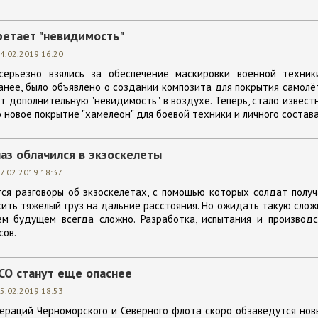
ретает "невидимость"
4.02.2019 16:20
серьёзно взялись за обеспечение маскировки военной техник
анее, было объявлено о создании композита для покрытия самолё
т дополнительную "невидимость" в воздухе. Теперь, стало извест
 новое покрытие "хамелеон" для боевой техники и личного состава
аз облачился в экзоскелеты
7.02.2019 18:37
ся разговоры об экзоскелетах, с помощью которых солдат полу
ить тяжелый груз на дальние расстояния. Но ожидать такую сло
м будущем всегда сложно. Разработка, испытания и производс
сов.
СО станут еще опаснее
5.02.2019 18:53
ераций Черноморского и Северного флота скоро обзаведутся но