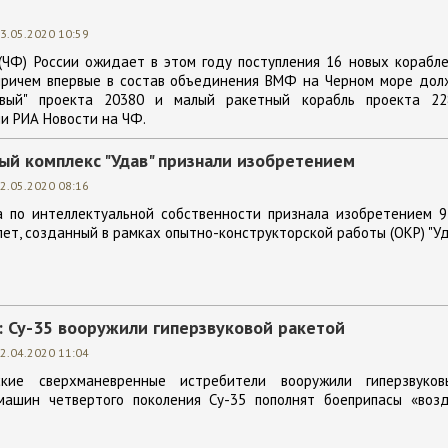
3.05.2020 10:59
(ЧФ) России ожидает в этом году поступления 16 новых корабл
 причем впервые в состав объединения ВМФ на Черном море дол
ивый" проекта 20380 и малый ракетный корабль проекта 22
ли РИА Новости на ЧФ.
ый комплекс "Удав" признали изобретением
2.05.2020 08:16
 по интеллектуальной собственности признала изобретением 9
ет, созданный в рамках опытно-конструкторской работы (ОКР) "Уд
: Су-35 вооружили гиперзвуковой ракетой
2.04.2020 11:04
ские сверхманевренные истребители вооружили гиперзвуков
машин четвертого поколения Су-35 пополнят боеприпасы «возд