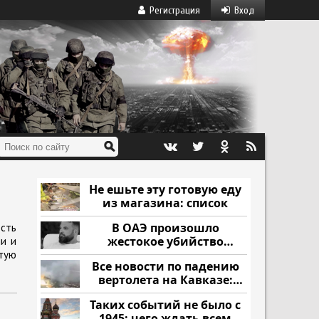
Регистрация
Вход
Не ешьте эту готовую еду
из магазина: список
В ОАЭ произошло
сть
жестокое убийство
и и
криптомиллионера
тую
Все новости по падению
вертолета на Кавказе:
читать здесь
Таких событий не было с
1945: чего ждать всем