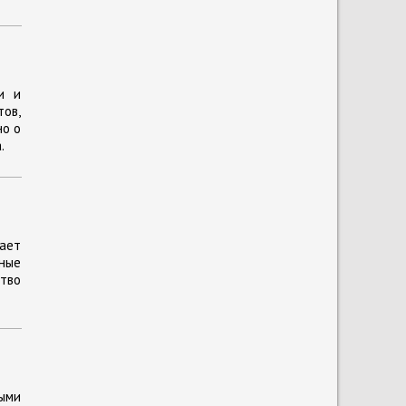
и и
тов,
но о
.
чает
жные
тво
выми