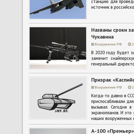
станцию для провед
источник в российск
Названы сроки за
Чукавина
Вооружение РФ
2
В 2020 году будет з
заменит снайперску
генеральный директ
Призрак «Каспий
Вооружение РФ
2
Когда-то давно в СС
приспосабливали для
вызывал. Сегодня 
экранопланов. И это
наших вооруженных с
А-100 «Премьер»