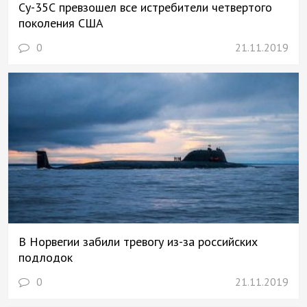
Су-35С превзошел все истребители четвертого
поколения США
0
21.11.2019
В Норвегии забили тревогу из-за российских
подлодок
0
21.11.2019