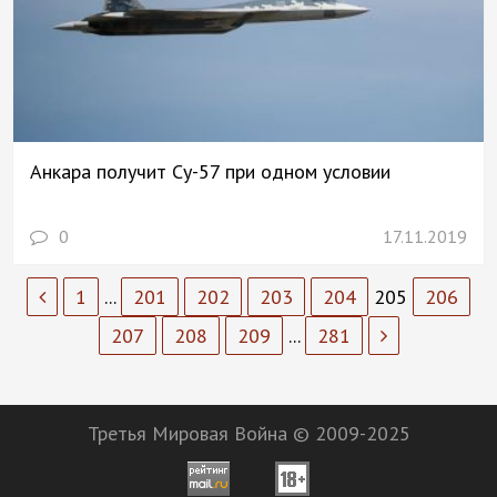
Анкара получит Су-57 при одном условии
0
17.11.2019
1
...
201
202
203
204
205
206
207
208
209
...
281
Третья Мировая Война © 2009-2025